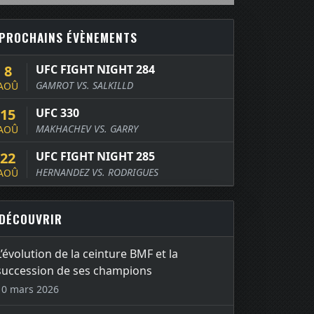
PROCHAINS ÉVÈNEMENTS
8
UFC FIGHT NIGHT 284
GAMROT VS. SALKILLD
AOÛ
15
UFC 330
MAKHACHEV VS. GARRY
AOÛ
22
UFC FIGHT NIGHT 285
HERNANDEZ VS. RODRIGUES
AOÛ
DÉCOUVRIR
L’évolution de la ceinture BMF et la
succession de ses champions
10 mars 2026