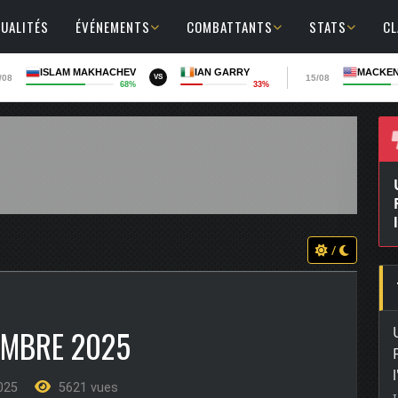
UALITÉS
ÉVÉNEMENTS
COMBATTANTS
STATS
C
ISLAM MAKHACHEV
IAN GARRY
MACKEN
/08
15/08
VS
68%
33%
/
EMBRE 2025
2025
5621 vues