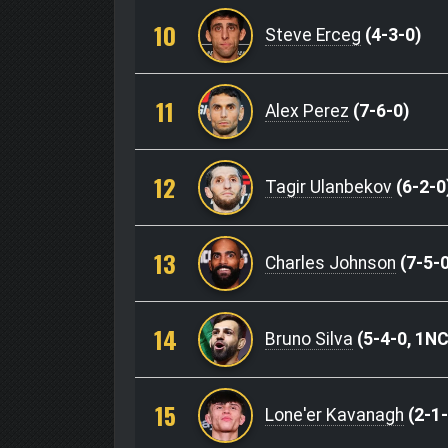
10
Steve Erceg
(4-3-0)
11
Alex Perez
(7-6-0)
12
Tagir Ulanbekov
(6-2-0
13
Charles Johnson
(7-5-0
14
Bruno Silva
(5-4-0, 1NC
15
Lone'er Kavanagh
(2-1-