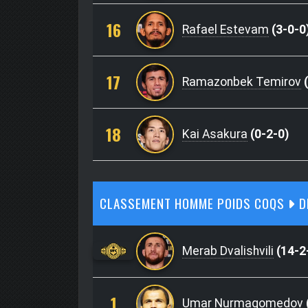
16
Rafael Estevam
(3-0-0
17
Ramazonbek Temirov
(
18
Kai Asakura
(0-2-0)
CLASSEMENT HOMME POIDS COQS
D
Merab Dvalishvili
(14-2
1
Umar Nurmagomedov