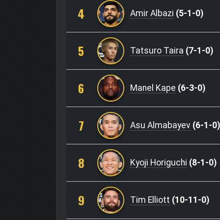
4
Amir Albazi
(5-1-0)
5
Tatsuro Taira
(7-1-0)
6
Manel Kape
(6-3-0)
7
Asu Almabayev
(6-1-0)
8
Kyoji Horiguchi
(8-1-0)
9
Tim Elliott
(10-11-0)