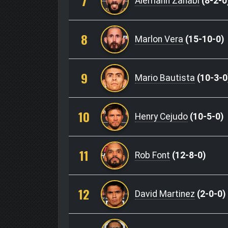
7
Aiemann Zahabi
(8-2-0
8
Marlon Vera
(15-10-0)
9
Mario Bautista
(10-3-0
10
Henry Cejudo
(10-5-0)
11
Rob Font
(12-8-0)
12
David Martinez
(2-0-0)