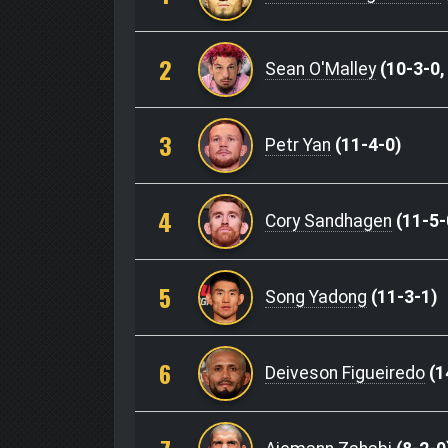
2
Sean O'Malley
(10-3-0,
3
Petr Yan
(11-4-0)
4
Cory Sandhagen
(11-5-
5
Song Yadong
(11-3-1)
6
Deiveson Figueiredo
(1