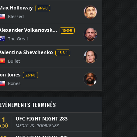
Max Holloway
24-9-0
Blessed
Alexander Volkanovsk...
15-3-0
The Great
Valentina Shevchenko
15-3-1
Bullet
Jon Jones
22-1-0
Bones
EVÈNEMENTS TERMINÉS
1
UFC FIGHT NIGHT 283
MEDIC VS. RODRIGUEZ
AOÛ