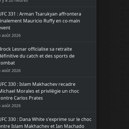
Il y a 20 heures
UFC 331 : Arman Tsarukyan affrontera
finalement Mauricio Ruffy en co-main
event
6 août 2026
Brock Lesnar officialise sa retraite
définitive du catch et des sports de
combat
5 août 2026
UFC 330 : Islam Makhachev recadre
Michael Morales et privilégie un choc
contre Carlos Prates
5 août 2026
UFC 330 : Dana White s'exprime sur le choc
entre Islam Makhachev et Ian Machado