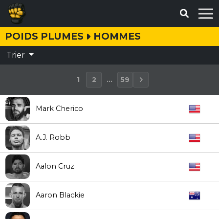
POIDS PLUMES
HOMMES
Trier
1
2
...
59
Mark Cherico
A.J. Robb
Aalon Cruz
Aaron Blackie