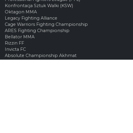
Konfrontacja Sztuk Walki (KSW)
Oktagon MMA
Legacy Fighting Alliance
Cage Warriors Fighting Championship
ARES Fighting Championship
Bellator MMA
Rizzin FF
Invicta FC
Absolute Championship Akhmat
UFC OFFICIEL
Site officiel
UFC TV
UFC Boutique
INFOS LÉGALES
Contactez-nous
Mentions Légales
Confidentialité