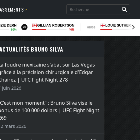
LASSEMENTS
ZIE DERN
GILLIAN ROBERTSON
LOUIE SUTHERLAN
08/08
VS
60%
40%
37
ACTUALITÉS BRUNO SILVA
La foudre mexicaine s'abat sur Las Vegas
grâce à la précision chirurgicale d'Edgar
Chairez | UFC Fight Night 278
7 juin 2026
“C’est mon moment” : Bruno Silva vise le
bonus de 100 000 dollars | UFC Fight Night
269
12 mars 2026