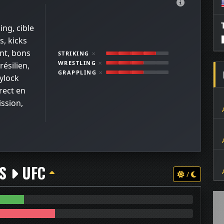
ing, cible
s, kicks
ant, bons
STRIKING
✕
WRESTLING
✕
résilien,
GRAPPLING
✕
ylock
rect en
ssion,
TS
UFC
/