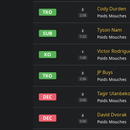
Cody Durden
2
TKO
Poids Mouches
2:58
Tyson Nam
2
SUB
Poids Mouches
1:23
Victor Rodrigu
1
KO
Poids Mouches
1:00
JP Buys
2
TKO
Poids Mouches
2:56
Tagir Ulanbek
3
DEC
Poids Mouches
5:00
David Dvorak
3
DEC
Poids Mouches
5:00