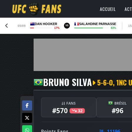
ACCUEIL
ACT
DAN HOOKER
SALAHDINE PARNASSE
05/09
15
VS
17%
83%
BRUNO SILVA
5-6-0, 1NC 
FANS
BRÉSIL
#570
#96
32
Points Fans
11196