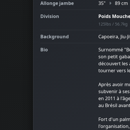
Allonge jambe
35"
89 cm
Division
Poids Mouch
125lbs / 56.7kg
Background
Capoeira, Jiu-J
Bio
Surnommé "Bull
son petit gabar
découvert les 
tourner vers l
Après avoir mu
subvenir à ses
en 2011 à l'âg
au Brésil avan
Fort d'un palm
l'organisation,