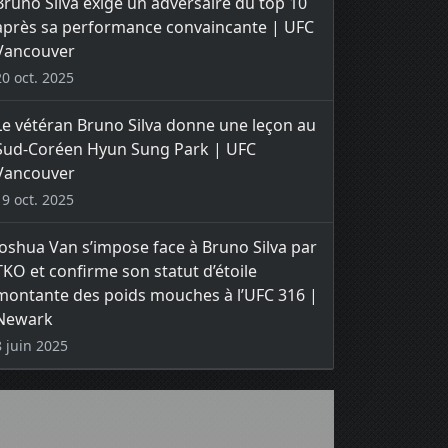
Bruno Silva exige un adversaire du top 10
après sa performance convaincante | UFC
Vancouver
20 oct. 2025
Le vétéran Bruno Silva donne une leçon au
Sud-Coréen Hyun Sung Park | UFC
Vancouver
19 oct. 2025
Joshua Van s’impose face à Bruno Silva par
TKO et confirme son statut d’étoile
montante des poids mouches à l’UFC 316 |
Newark
8 juin 2025