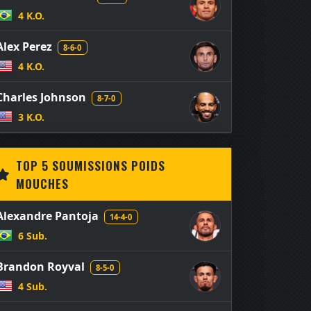
4 K.O.
Alex Perez
8-6-0
4 K.O.
Charles Johnson
8-7-0
3 K.O.
TOP 5 SOUMISSIONS POIDS
MOUCHES
Alexandre Pantoja
14-4-0
6 Sub.
Brandon Royval
8-5-0
4 Sub.