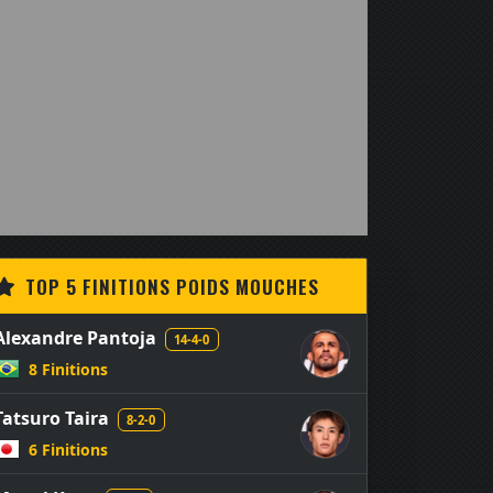
TOP 5 FINITIONS POIDS MOUCHES
Alexandre Pantoja
14-4-0
8 Finitions
Tatsuro Taira
8-2-0
6 Finitions