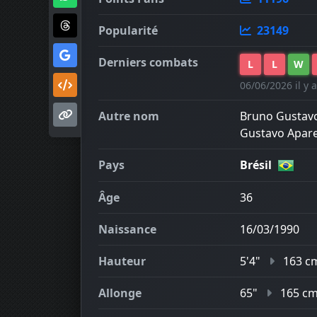
Popularité
23149
Derniers combats
L
L
W
06/06/2026 il y a
Autre nom
Bruno Gustavo
Gustavo Apare
Pays
Brésil
Âge
36
Naissance
16/03/1990
Hauteur
5'4"
163 c
Allonge
65"
165 c