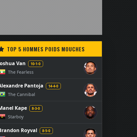
TOP 5 HOMMES POIDS MOUCHES
Joshua Van
10-1-0
The Fearless
Alexandre Pantoja
14-4-0
The Cannibal
Manel Kape
8-3-0
Starboy
Brandon Royval
8-5-0