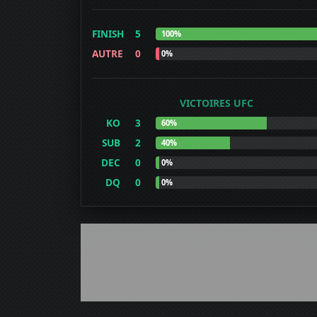
FINISH
5
100%
AUTRE
0
0%
VICTOIRES UFC
KO
3
60%
SUB
2
40%
DEC
0
0%
DQ
0
0%