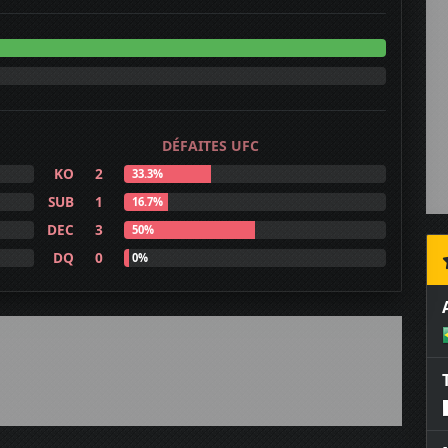
DÉFAITES UFC
KO
2
33.3%
SUB
1
16.7%
DEC
3
50%
DQ
0
0%