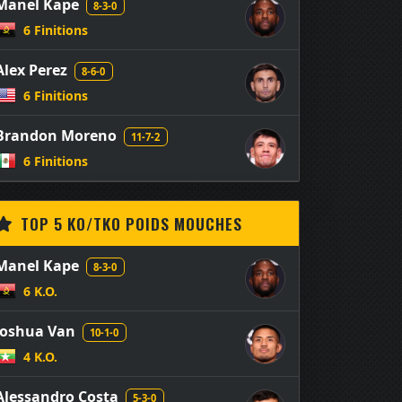
Manel Kape
8-3-0
6 Finitions
Alex Perez
8-6-0
6 Finitions
Brandon Moreno
11-7-2
6 Finitions
TOP 5 KO/TKO POIDS MOUCHES
Manel Kape
8-3-0
6 K.O.
Joshua Van
10-1-0
4 K.O.
Alessandro Costa
5-3-0