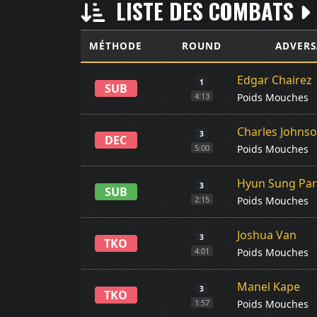
LISTE DES COMBATS
MÉTHODE
ROUND
ADVERS
Edgar Chairez
1
SUB
Poids Mouches
4:13
Charles Johns
3
DEC
Poids Mouches
5:00
Hyun Sung Pa
3
SUB
Poids Mouches
2:15
Joshua Van
3
TKO
Poids Mouches
4:01
Manel Kape
3
TKO
Poids Mouches
1:57