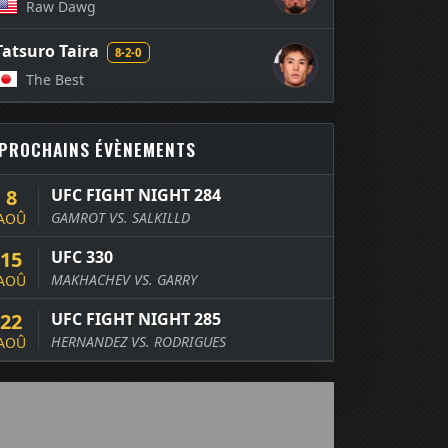
Raw Dawg
Tatsuro Taira
8-2-0
The Best
PROCHAINS ÉVÈNEMENTS
8
UFC FIGHT NIGHT 284
GAMROT VS. SALKILLD
AOÛ
15
UFC 330
MAKHACHEV VS. GARRY
AOÛ
22
UFC FIGHT NIGHT 285
HERNANDEZ VS. RODRIGUES
AOÛ