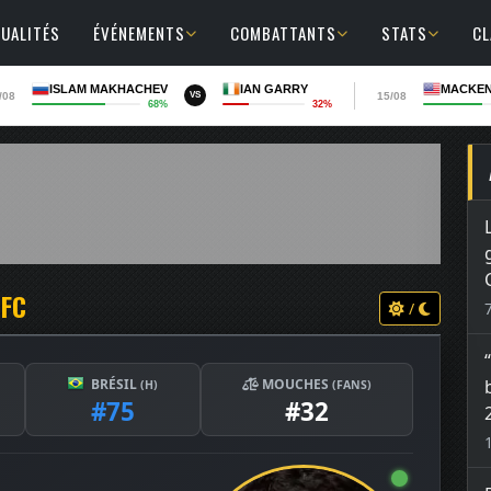
UALITÉS
ÉVÉNEMENTS
COMBATTANTS
STATS
C
ISLAM MAKHACHEV
IAN GARRY
MACKEN
/08
15/08
VS
68%
32%
UFC
/
BRÉSIL
MOUCHES
(H)
(FANS)
#75
#32