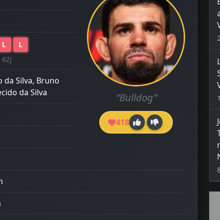
L
L
 62j
 da Silva, Bruno
cido da Silva
“Bulldog”
418
m
m