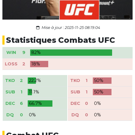
Mise à jour : 2025-11-25 08:19:04
Statistiques Combats UFC
WIN
9
82%
LOSS
2
18%
TKO
2
22.2%
TKO
1
50%
SUB
1
11.1%
SUB
1
50%
DEC
6
66.7%
DEC
0
0%
DQ
0
0%
DQ
0
0%