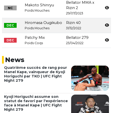
Bellator MMA x
Makoto Shinryu
Rizin 2
NC
Poids Mouches
29/07/2023
Hiromasa Ougikubo
Rizin 40
DEC
Poids Mouches
31/12/2022
Patchy Mix
Bellator 279
DEC
Poids Coqs
23/04/2022
News
Quatrième succès de rang pour
Manel Kape, vainqueur de Kyoji
Horiguchi par TKO | UFC Fight
Night 279
Kyoji Horiguchi assume son
statut de favori par l'expérience
face à Manel Kape | UFC Fight
Night 279