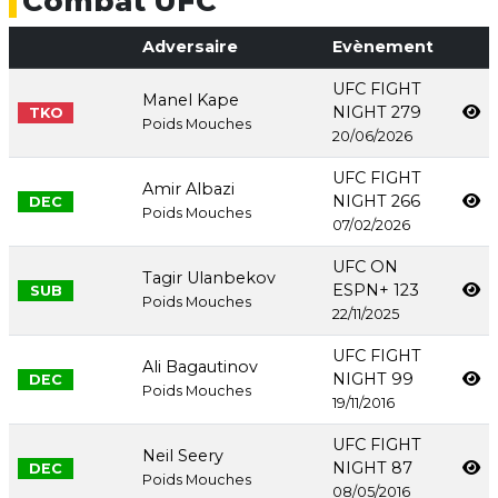
Combat UFC
Adversaire
Evènement
UFC FIGHT
Manel Kape
NIGHT 279
TKO
Poids Mouches
20/06/2026
UFC FIGHT
Amir Albazi
NIGHT 266
DEC
Poids Mouches
07/02/2026
UFC ON
Tagir Ulanbekov
ESPN+ 123
SUB
Poids Mouches
22/11/2025
UFC FIGHT
Ali Bagautinov
NIGHT 99
DEC
Poids Mouches
19/11/2016
UFC FIGHT
Neil Seery
NIGHT 87
DEC
Poids Mouches
08/05/2016