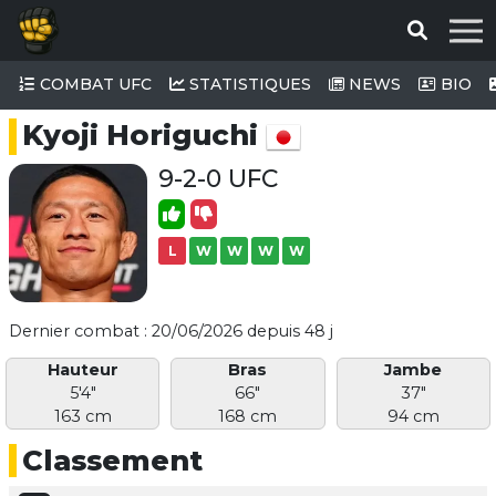
COMBAT UFC
STATISTIQUES
NEWS
BIO
Kyoji Horiguchi
9-2-0 UFC
L
W
W
W
W
Dernier combat : 20/06/2026 depuis 48 j
Hauteur
Bras
Jambe
5'4"
66"
37"
163 cm
168 cm
94 cm
Classement