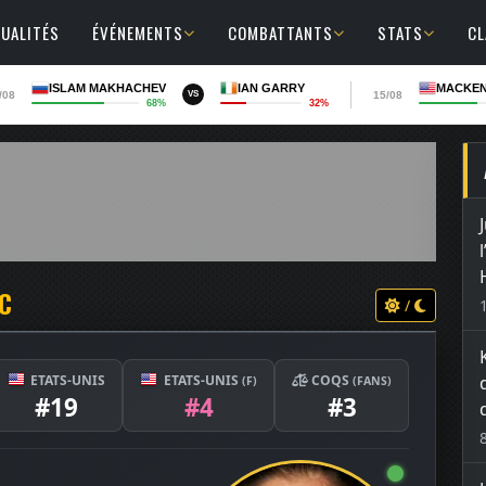
UALITÉS
ÉVÉNEMENTS
COMBATTANTS
STATS
C
ISLAM MAKHACHEV
IAN GARRY
MACKEN
/08
15/08
VS
68%
32%
C
/
ETATS-UNIS
ETATS-UNIS
COQS
(F)
(FANS)
#19
#4
#3