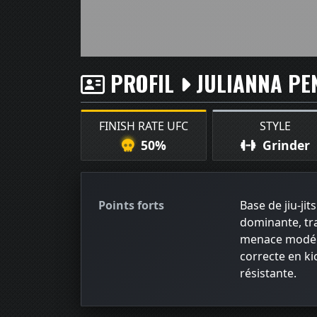
PROFIL
JULIANNA PE
FINISH RATE UFC
STYLE
50%
Grinder
Points forts
Base de jiu-ji
dominante, tra
menace modéré
correcte en k
résistante.