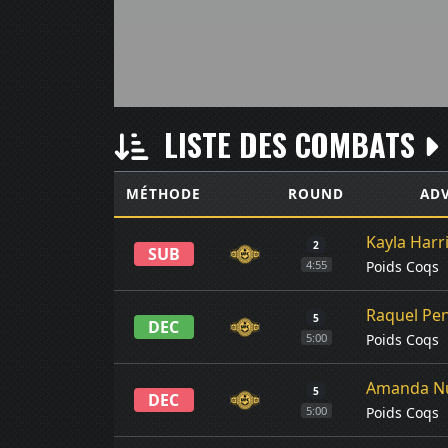
LISTE DES COMBATS
MÉTHODE
ROUND
ADV
Kayla Harr
2
SUB
Poids Coqs
4:55
Raquel Pe
5
DEC
Poids Coqs
5:00
Amanda N
5
DEC
Poids Coqs
5:00