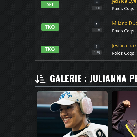
Jessica Eye
3
DEC
Poids Coqs
5:00
Milana Du
1
TKO
Poids Coqs
3:59
Jessica Ra
1
TKO
Poids Coqs
4:59
GALERIE : JULIANNA P