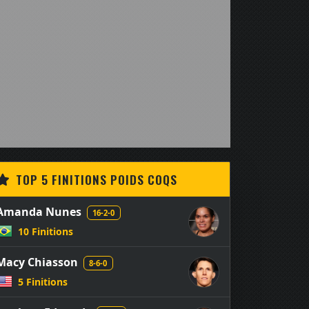
TOP 5 FINITIONS POIDS COQS
Amanda Nunes
16-2-0
10 Finitions
Macy Chiasson
8-6-0
5 Finitions