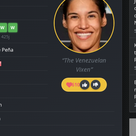
W
W
 425j
e Peña
“The Venezuelan
Vixen”
610
m
m