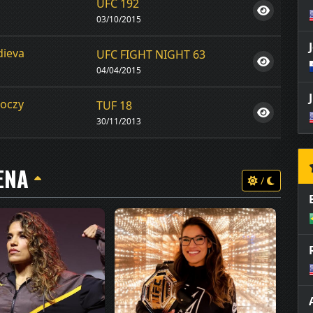
UFC 192
03/10/2015
dieva
UFC FIGHT NIGHT 63
04/04/2015
koczy
TUF 18
30/11/2013
ENA
/