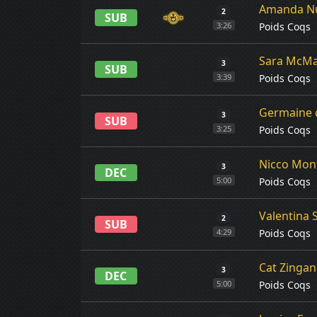
Amanda N
2
SUB
Poids Coqs
3:26
Sara McM
3
SUB
Poids Coqs
3:39
Germaine 
3
SUB
Poids Coqs
3:25
Nicco Mon
3
DEC
Poids Coqs
5:00
Valentina
2
SUB
Poids Coqs
4:29
Cat Zinga
3
DEC
Poids Coqs
5:00