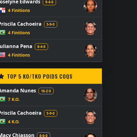
Joselyne Edwards
9-4-0
4 Finitions
Priscila Cachoeira
5-9-0
4 Finitions
Julianna Pena
8-4-0
4 Finitions
TOP 5 KO/TKO POIDS COQS
Amanda Nunes
16-2-0
7 K.O.
Priscila Cachoeira
5-9-0
4 K.O.
Macy Chiasson
8-6-0