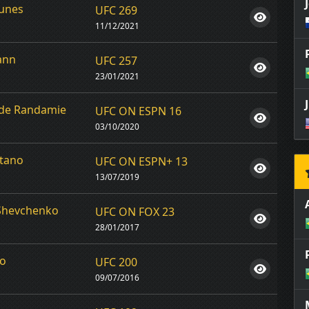
unes
UFC 269
11/12/2021
ann
UFC 257
23/01/2021
de Randamie
UFC ON ESPN 16
03/10/2020
tano
UFC ON ESPN+ 13
13/07/2019
 Shevchenko
UFC ON FOX 23
28/01/2017
no
UFC 200
09/07/2016