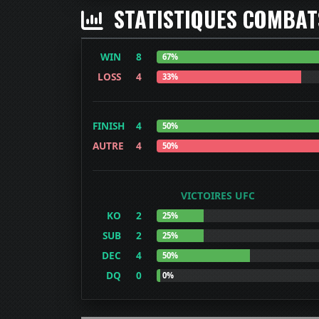
STATISTIQUES COMBA
WIN
8
67%
LOSS
4
33%
FINISH
4
50%
AUTRE
4
50%
VICTOIRES UFC
KO
2
25%
SUB
2
25%
DEC
4
50%
DQ
0
0%