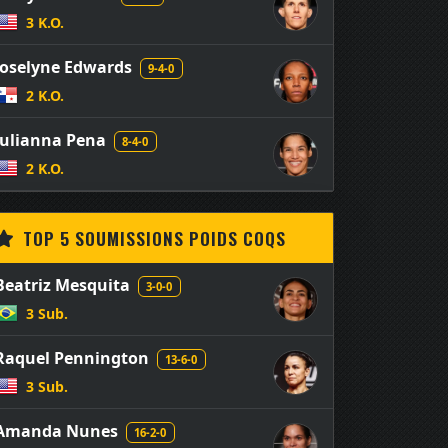
3 K.O.
Joselyne Edwards
9-4-0
2 K.O.
Julianna Pena
8-4-0
2 K.O.
TOP 5 SOUMISSIONS POIDS COQS
Beatriz Mesquita
3-0-0
3 Sub.
Raquel Pennington
13-6-0
3 Sub.
Amanda Nunes
16-2-0