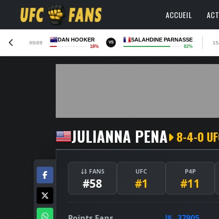
ACCUEIL
ACT
DAN HOOKER
SALAHDINE PARNASSE
05/09
15
VS
18%
82%
JULIANNA PENA
8-4-0 UF
FANS
UFC
P4P
#58
#1
#11
Points Fans
37905