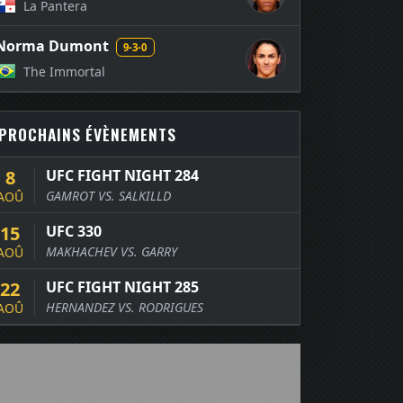
La Pantera
Norma Dumont
9-3-0
The Immortal
PROCHAINS ÉVÈNEMENTS
8
UFC FIGHT NIGHT 284
GAMROT VS. SALKILLD
AOÛ
15
UFC 330
MAKHACHEV VS. GARRY
AOÛ
22
UFC FIGHT NIGHT 285
HERNANDEZ VS. RODRIGUES
AOÛ