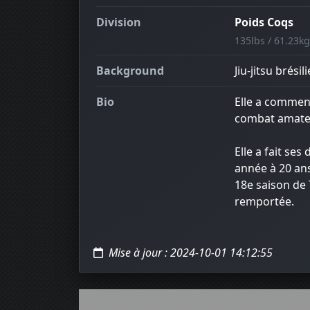
Division
Poids Coqs
135lbs / 61.23kg
Background
Jiu-jitsu brési
Bio
Elle a commenc
combat amate
Elle a fait se
année à 20 ans
18e saison de 
remportée.
Mise à jour : 2024-10-01 14:12:55