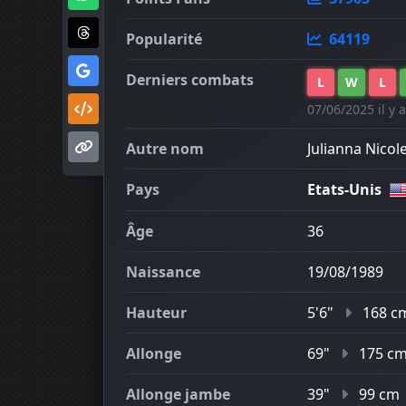
Popularité
64119
Derniers combats
L
W
L
07/06/2025 il y a
Autre nom
Julianna Nicol
Pays
Etats-Unis
Âge
36
Naissance
19/08/1989
Hauteur
5'6"
168 c
Allonge
69"
175 c
Allonge jambe
39"
99 cm