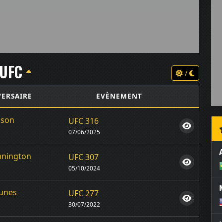
UFC
/
ERSAIRE
EVÈNEMENT
ison
UFC 316
07/06/2025
nnington
UFC 307
05/10/2024
unes
UFC 277
30/07/2022