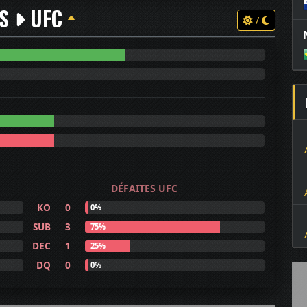
TS
UFC
/
DÉFAITES UFC
KO
0
0%
SUB
3
75%
DEC
1
25%
DQ
0
0%