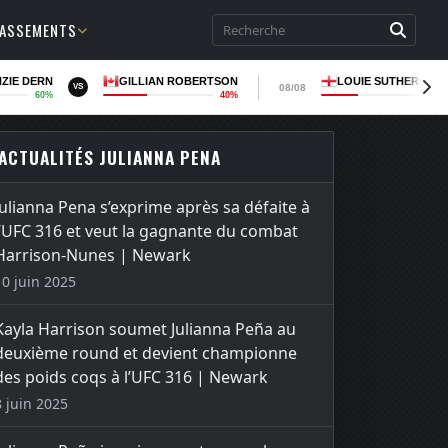
LASSEMENTS
ZIE DERN
GILLIAN ROBERTSON
LOUIE SUTHERLAN
08/08
VS
60%
40%
36
ACTUALITÉS JULIANNA PENA
Julianna Pena s’exprime après sa défaite à
l’UFC 316 et veut la gagnante du combat
Harrison-Nunes | Newark
10 juin 2025
Kayla Harrison soumet Julianna Peña au
deuxième round et devient championne
des poids coqs à l’UFC 316 | Newark
8 juin 2025