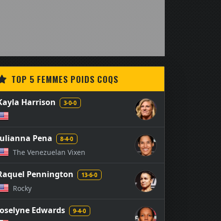
TOP 5 FEMMES POIDS COQS
Kayla Harrison
3-0-0
Julianna Pena
8-4-0
The Venezuelan Vixen
Raquel Pennington
13-6-0
Rocky
Joselyne Edwards
9-4-0