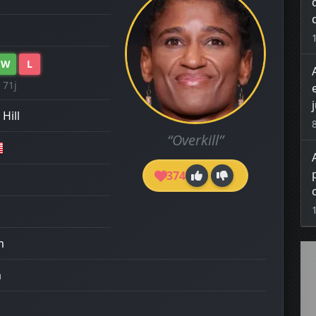
W
L
 71j
Hill
“Overkill”
374
m
m