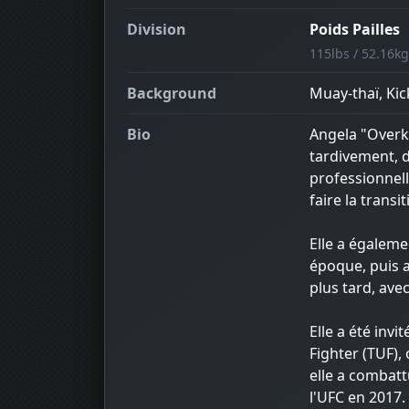
Division
Poids Pailles
115lbs / 52.16kg
Background
Muay-thaï, Kick
Bio
Angela "Overk
tardivement, d
professionnell
faire la trans
Elle a égalem
époque, puis a
plus tard, avec
Elle a été invi
Fighter (TUF),
elle a combattu
l'UFC en 2017.