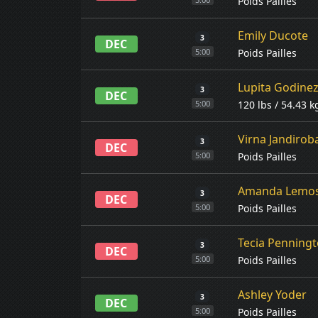
Poids Pailles
Emily Ducote
3
DEC
Poids Pailles
5:00
Lupita Godine
3
DEC
120 lbs / 54.43 k
5:00
Virna Jandirob
3
DEC
Poids Pailles
5:00
Amanda Lemo
3
DEC
Poids Pailles
5:00
Tecia Penning
3
DEC
Poids Pailles
5:00
Ashley Yoder
3
DEC
Poids Pailles
5:00