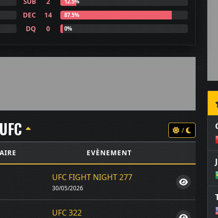
SUB
2
12.5%
DEC
14
87.5%
DQ
0
0%
UFC
/
AIRE
EVÈNEMENT
UFC FIGHT NIGHT 277
30/05/2026
UFC 322