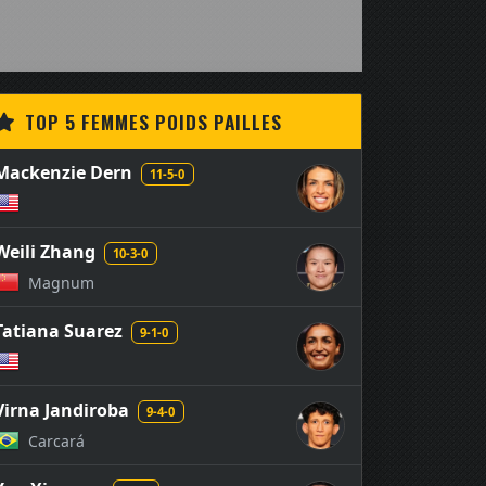
TOP 5 FEMMES POIDS PAILLES
Mackenzie Dern
11-5-0
Weili Zhang
10-3-0
Magnum
Tatiana Suarez
9-1-0
Virna Jandiroba
9-4-0
Carcará