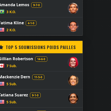
Amanda Lemos
9-7-0
3 K.O.
Fatima Kline
4-1-0
2 K.O.
TOP 5 SOUMISSIONS POIDS PAILLES
Gillian Robertson
14-6-0
7 Sub.
Mackenzie Dern
11-5-0
5 Sub.
Tatiana Suarez
9-1-0
5 Sub.