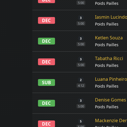
Poids Pailles
5:00
Iasmin Lucind
3
DEC
Poids Pailles
5:00
Ketlen Souza
3
DEC
Poids Pailles
5:00
Tabatha Ricci
3
DEC
Poids Pailles
5:00
Luana Pinheir
2
SUB
Poids Pailles
4:12
Denise Gomes
3
DEC
Poids Pailles
5:00
Mackenzie De
5
DEC
5:00