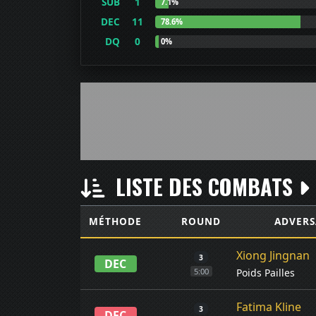
SUB
1
7.1%
DEC
11
78.6%
DQ
0
0%
LISTE DES COMBATS
MÉTHODE
ROUND
ADVERS
Xiong Jingnan
3
DEC
Poids Pailles
5:00
Fatima Kline
3
DEC