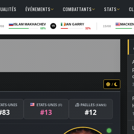
UALITÉS
ÉVÉNEMENTS
COMBATTANTS
STATS
C
ISLAM MAKHACHEV
IAN GARRY
MACKEN
/08
15/08
VS
68%
32%
/
TATS-UNIS
ETATS-UNIS
PAILLES
(F)
(FANS)
#83
#13
#12