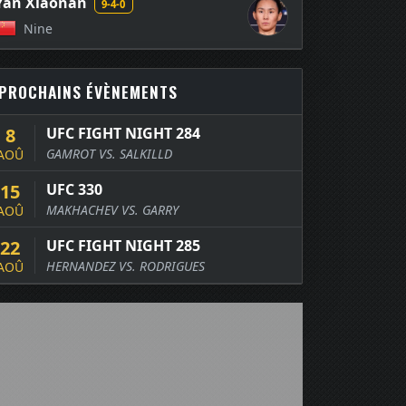
Yan Xiaonan
9-4-0
Nine
PROCHAINS ÉVÈNEMENTS
8
UFC FIGHT NIGHT 284
GAMROT VS. SALKILLD
AOÛ
15
UFC 330
MAKHACHEV VS. GARRY
AOÛ
22
UFC FIGHT NIGHT 285
HERNANDEZ VS. RODRIGUES
AOÛ