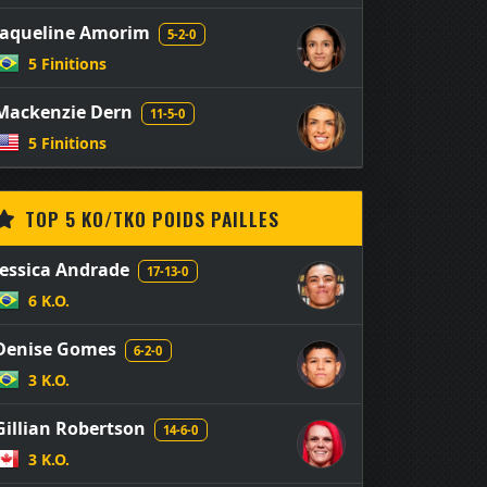
Jaqueline Amorim
5-2-0
5 Finitions
Mackenzie Dern
11-5-0
5 Finitions
TOP 5 KO/TKO POIDS PAILLES
Jessica Andrade
17-13-0
6 K.O.
Denise Gomes
6-2-0
3 K.O.
Gillian Robertson
14-6-0
3 K.O.