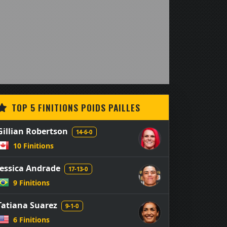
TOP 5 FINITIONS POIDS PAILLES
Gillian Robertson
14-6-0
10 Finitions
Jessica Andrade
17-13-0
9 Finitions
Tatiana Suarez
9-1-0
6 Finitions