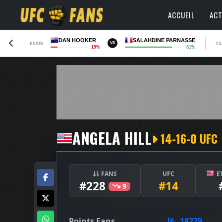
ACCUEIL
ACT
DAN HOOKER
SALAHDINE PARNASSE
05/09
15
VS
19%
81%
ANGELA HILL
14-16-0 UFC
FANS
UFC
E
#228
#14
9
Points Fans
18279