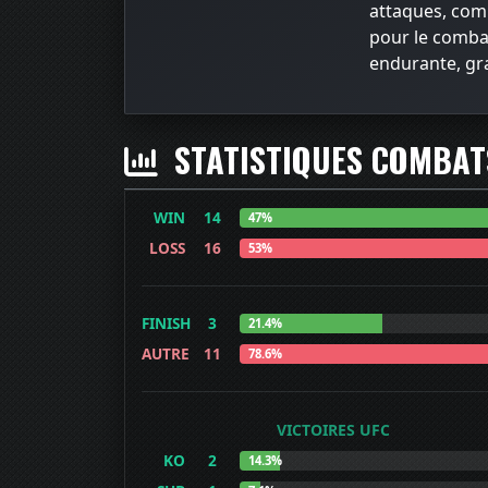
attaques, comb
pour le comba
endurante, gr
STATISTIQUES COMBA
WIN
14
47%
LOSS
16
53%
FINISH
3
21.4%
AUTRE
11
78.6%
VICTOIRES UFC
KO
2
14.3%