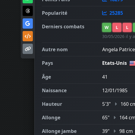
Popularité
25285
Derniers combats
W
L
L
30/05/2026 il y a
Autre nom
Angela Patrice 
Pays
Etats-Unis
Âge
41
Naissance
12/01/1985
Hauteur
5'3"
160 c
Allonge
65"
164 c
Allonge jambe
39"
98 cm