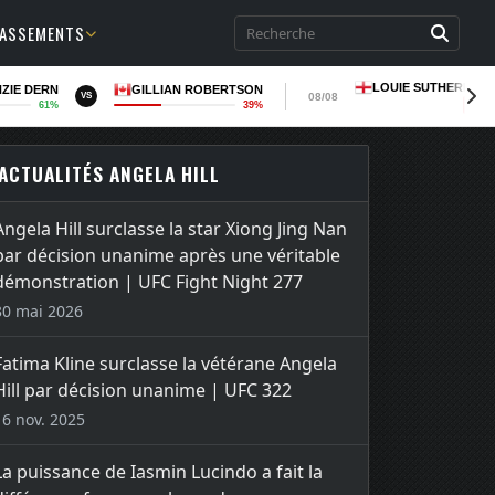
LASSEMENTS
LOUIE SUTHERLAN
ZIE DERN
GILLIAN ROBERTSON
08/08
VS
61%
39%
LOSS
ACTUALITÉS ANGELA HILL
Angela Hill surclasse la star Xiong Jing Nan
par décision unanime après une véritable
démonstration | UFC Fight Night 277
30 mai 2026
Fatima Kline surclasse la vétérane Angela
Hill par décision unanime | UFC 322
16 nov. 2025
La puissance de Iasmin Lucindo a fait la