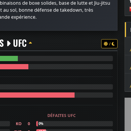
inaisons de boxe solides, base de lutte et Jiu-jitsu
t au sol, bonne défense de takedown, très
ande expérience.
TS
UFC
/
DÉFAITES UFC
KO
0
0%