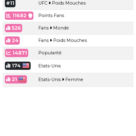
#11
UFC
Poids Mouches
11682
Points Fans
526
Fans
Monde
24
Fans
Poids Mouches
14871
Popularité
174
Etats-Unis
21
Etats-Unis
Femme