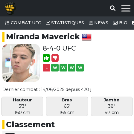
COMBAT UFC
STATISTIQUES
NEWS
BIO
Miranda Maverick
8-4-0 UFC
L
W
W
W
W
Dernier combat : 14/06/2025 depuis 420 j
Hauteur
Bras
Jambe
5'3"
65"
38"
160 cm
165 cm
97 cm
Classement