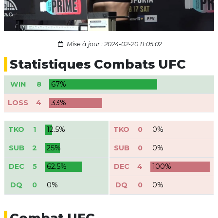
Mise à jour : 2024-02-20 11:05:02
Statistiques Combats UFC
WIN
8
67%
LOSS
4
33%
TKO
1
12.5%
TKO
0
0%
SUB
2
25%
SUB
0
0%
DEC
5
62.5%
DEC
4
100%
DQ
0
0%
DQ
0
0%
Combat UFC