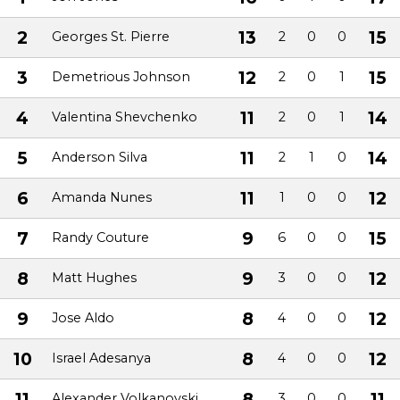
2
13
15
Georges St. Pierre
2
0
0
3
12
15
Demetrious Johnson
2
0
1
4
11
14
Valentina Shevchenko
2
0
1
5
11
14
Anderson Silva
2
1
0
6
11
12
Amanda Nunes
1
0
0
7
9
15
Randy Couture
6
0
0
8
9
12
Matt Hughes
3
0
0
9
8
12
Jose Aldo
4
0
0
10
8
12
Israel Adesanya
4
0
0
11
8
11
Alexander Volkanovski
3
0
0