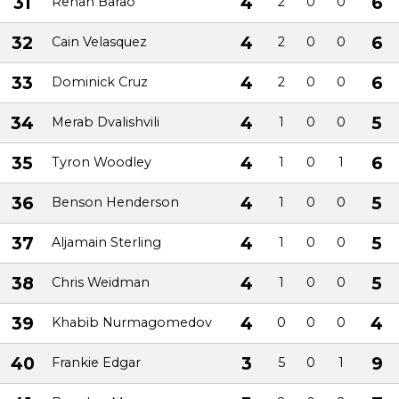
31
4
6
Renan Barao
2
0
0
32
4
6
Cain Velasquez
2
0
0
33
4
6
Dominick Cruz
2
0
0
34
4
5
Merab Dvalishvili
1
0
0
35
4
6
Tyron Woodley
1
0
1
36
4
5
Benson Henderson
1
0
0
37
4
5
Aljamain Sterling
1
0
0
38
4
5
Chris Weidman
1
0
0
39
4
4
Khabib Nurmagomedov
0
0
0
40
3
9
Frankie Edgar
5
0
1