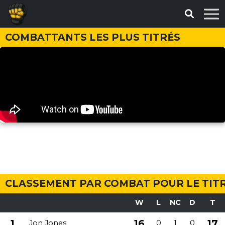
COMBATTANTS LES PLUS TITRÉS
CLASSEMENT PAR COMBAT POUR LE TIT
W
L
NC
D
T
1
16
17
Jon Jones
0
1
0