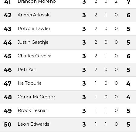
41
3
7
Brandon Moreno
2
0
2
42
3
6
Andrei Arlovski
2
1
0
43
3
5
Robbie Lawler
2
0
0
44
3
5
Justin Gaethje
2
0
0
45
3
6
Charles Oliveira
2
1
0
46
3
5
Petr Yan
2
0
0
47
3
4
Ilia Topuria
1
0
0
48
3
4
Conor McGregor
1
0
0
49
3
5
Brock Lesnar
1
1
0
50
3
5
Leon Edwards
1
1
0