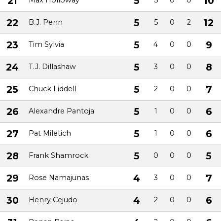
21
5
10
Max Holloway
5
0
0
22
5
12
B.J. Penn
5
0
2
23
5
9
Tim Sylvia
4
0
0
24
5
8
T.J. Dillashaw
3
0
0
25
5
7
Chuck Liddell
2
0
0
26
5
6
Alexandre Pantoja
1
0
0
27
5
6
Pat Miletich
1
0
0
28
5
5
Frank Shamrock
0
0
0
29
4
7
Rose Namajunas
3
0
0
30
4
6
Henry Cejudo
2
0
0