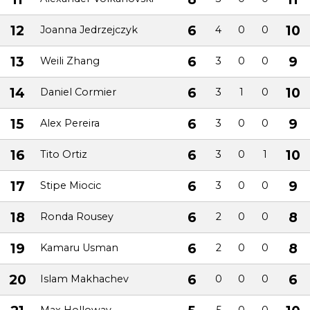
12
6
10
Joanna Jedrzejczyk
4
0
0
13
6
9
Weili Zhang
3
0
0
14
6
10
Daniel Cormier
3
1
0
15
6
9
Alex Pereira
3
0
0
16
6
10
Tito Ortiz
3
0
1
17
6
9
Stipe Miocic
3
0
0
18
6
8
Ronda Rousey
2
0
0
19
6
8
Kamaru Usman
2
0
0
20
6
6
Islam Makhachev
0
0
0