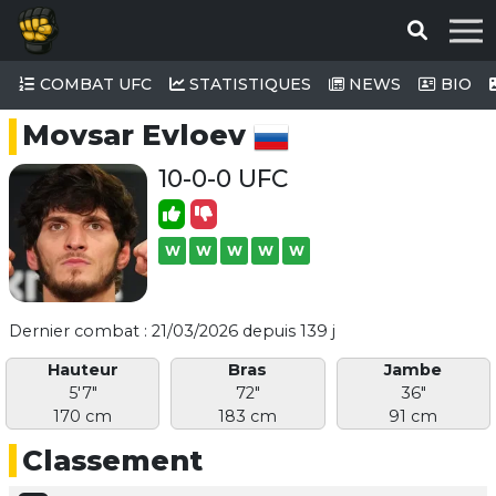
COMBAT UFC
STATISTIQUES
NEWS
BIO
Movsar Evloev
10-0-0 UFC
W
W
W
W
W
Dernier combat : 21/03/2026 depuis 139 j
Hauteur
Bras
Jambe
5'7"
72"
36"
170 cm
183 cm
91 cm
Classement