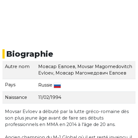
Biographie
Autre nom
Мовсар Евлоев, Movsar Magomedovitch
Evloev, Мовсар Магомедович Евлоев
Pays
Russie
Naissance
11/02/1994
Movsar Evloev a débuté par la lutte gréco-romaine dès
son plus jeune âge avant de faire ses débuts
professionnels en MMA en 2014 à l'âge de 20 ans.
Ancien champion du M-1 Global où il est resté invaincu, il