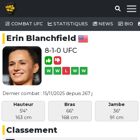
COMBAT UFC
STATISTIQUES
NEWS
BIO
Erin Blanchfield
8-1-0 UFC
W
W
L
W
W
Dernier combat : 15/11/2025 depuis 267 j
Hauteur
Bras
Jambe
5'4"
66"
36"
163 cm
168 cm
91 cm
Classement