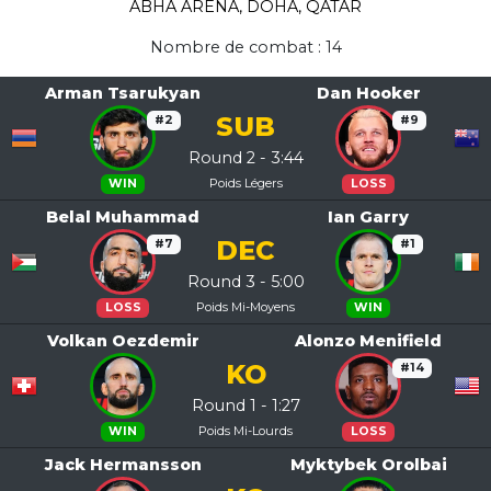
ABHA ARENA, DOHA, QATAR
Nombre de combat : 14
Arman Tsarukyan
Dan Hooker
SUB
#2
#9
Round 2 - 3:44
Poids Légers
WIN
LOSS
Belal Muhammad
Ian Garry
DEC
#7
#1
Round 3 - 5:00
Poids Mi-Moyens
LOSS
WIN
Volkan Oezdemir
Alonzo Menifield
KO
#14
Round 1 - 1:27
Poids Mi-Lourds
WIN
LOSS
Jack Hermansson
Myktybek Orolbai