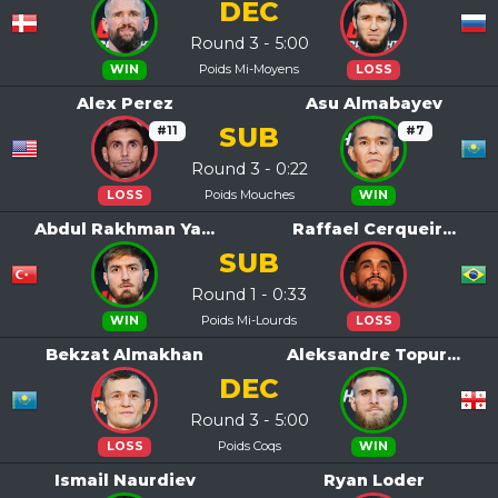
DEC
Round 3 - 5:00
Poids Mi-Moyens
WIN
LOSS
Alex Perez
Asu Almabayev
SUB
#11
#7
Round 3 - 0:22
Poids Mouches
LOSS
WIN
Abdul Rakhman Ya...
Raffael Cerqueir...
SUB
Round 1 - 0:33
Poids Mi-Lourds
WIN
LOSS
Bekzat Almakhan
Aleksandre Topur...
DEC
Round 3 - 5:00
Poids Coqs
LOSS
WIN
Ismail Naurdiev
Ryan Loder