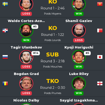
KO
Round 1 - 2:46
Poids Moyens
LOSS
WIN
Waldo Cortes-Aco...
Shamil Gaziev
KO
#5
Round 1 - 1:22
Poids Lourds
WIN
LOSS
Tagir Ulanbekov
Kyoji Horiguchi
SUB
#14
#5
Round 3 - 2:18
Poids Mouches
LOSS
WIN
Bogdan Grad
Luke Riley
TKO
Round 2 - 0:30
Poids Plumes
LOSS
WIN
Nicolas Dalby
Saygid Izagakhma...