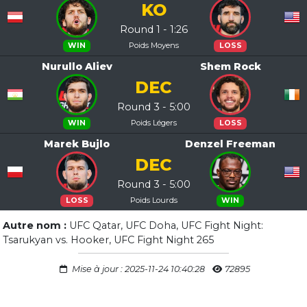
KO
Round 1 - 1:26
Poids Moyens
WIN
LOSS
Nurullo Aliev
Shem Rock
DEC
Round 3 - 5:00
Poids Légers
WIN
LOSS
Marek Bujlo
Denzel Freeman
DEC
Round 3 - 5:00
Poids Lourds
LOSS
WIN
Autre nom :
UFC Qatar, UFC Doha, UFC Fight Night:
Tsarukyan vs. Hooker, UFC Fight Night 265
Mise à jour : 2025-11-24 10:40:28
72895