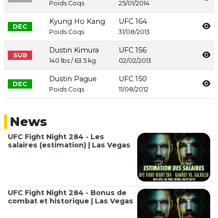
Poids Coqs
25/01/2014
Kyung Ho Kang
UFC 164
DEC
Poids Coqs
31/08/2013
Dustin Kimura
UFC 156
SUB
140 lbs / 63.5 kg
02/02/2013
Dustin Pague
UFC 150
DEC
Poids Coqs
11/08/2012
News
UFC Fight Night 284 - Les
salaires (estimation) | Las Vegas
UFC Fight Night 284 - Bonus de
combat et historique | Las Vegas