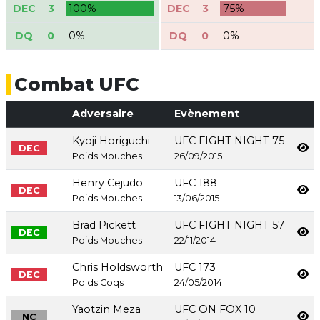
DEC
3
100%
DEC
3
75%
DQ
0
0%
DQ
0
0%
Combat UFC
Adversaire
Evènement
Kyoji Horiguchi
UFC FIGHT NIGHT 75
DEC
Poids Mouches
26/09/2015
Henry Cejudo
UFC 188
DEC
Poids Mouches
13/06/2015
Brad Pickett
UFC FIGHT NIGHT 57
DEC
Poids Mouches
22/11/2014
Chris Holdsworth
UFC 173
DEC
Poids Coqs
24/05/2014
Yaotzin Meza
UFC ON FOX 10
NC