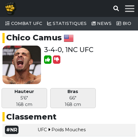
COMBAT UFC
STATISTIQUES
NEWS
BIO
Chico Camus
3-4-0, 1NC UFC
Hauteur
Bras
5'6"
66"
168 cm
168 cm
Classement
#NR
UFC
Poids Mouches