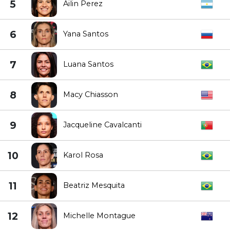
5
Ailin Perez
6
Yana Santos
7
Luana Santos
8
Macy Chiasson
9
Jacqueline Cavalcanti
10
Karol Rosa
11
Beatriz Mesquita
12
Michelle Montague