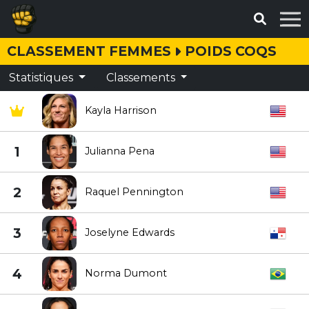
CLASSEMENT FEMMES
POIDS COQS
Statistiques
Classements
Kayla Harrison
1
Julianna Pena
2
Raquel Pennington
3
Joselyne Edwards
4
Norma Dumont