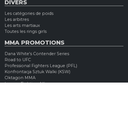
DIVERS
Les catégories de poids
Les arbitres
Les arts martiaux
Toutes les rings girls
MMA PROMOTIONS
Dana White's Contender Series
Road to UFC
Professional Fighters League (PFL)
Konfrontacja Sztuk Walki (KSW)
Oktagon MMA
Legacy Fighting Alliance
Cage Warriors Fighting Championship
ARES Fighting Championship
Bellator MMA
Rizzin FF
Invicta FC
Absolute Championship Akhmat