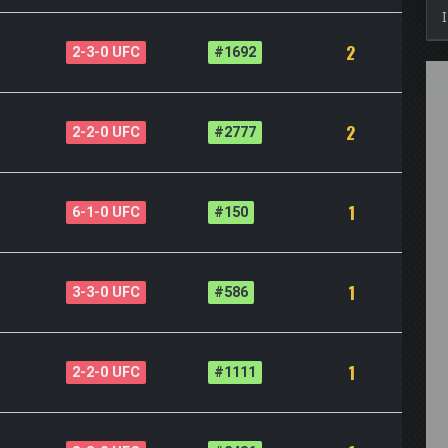
2
2-3-0 UFC
#1692
2
2-2-0 UFC
#2777
1
6-1-0 UFC
#150
1
3-3-0 UFC
#586
1
2-2-0 UFC
#1111