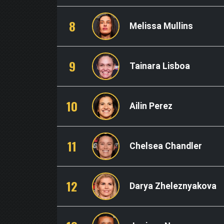
8
Melissa Mullins
9
Tainara Lisboa
10
Ailin Perez
11
Chelsea Chandler
12
Darya Zheleznyakova