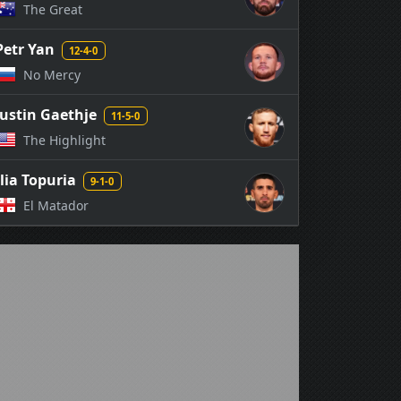
The Great
Petr Yan
12-4-0
No Mercy
Justin Gaethje
11-5-0
The Highlight
Ilia Topuria
9-1-0
El Matador