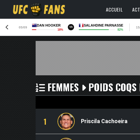
ACCUEIL
ACT
DAN HOOKER
SALAHDINE PARNASSE
05/09
15
VS
18%
82%
FEMMES
POIDS COQS 
1
Priscila Cachoeira