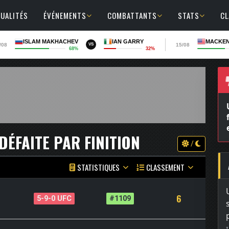
UALITÉS
ÉVÉNEMENTS
COMBATTANTS
STATS
C
ISLAM MAKHACHEV
IAN GARRY
MACKEN
/08
15/08
VS
68%
32%
DÉFAITE PAR FINITION
/
STATISTIQUES
CLASSEMENT
6
5-9-0 UFC
#1109