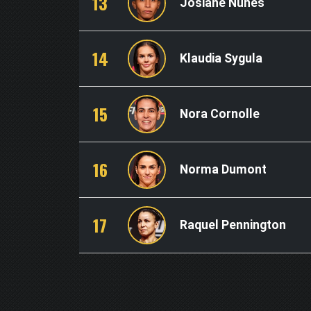
13
Josiane Nunes
14
Klaudia Sygula
15
Nora Cornolle
16
Norma Dumont
17
Raquel Pennington