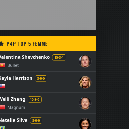
P4P TOP 5 FEMME
Valentina Shevchenko
15-3-1
Bullet
Kayla Harrison
3-0-0
Weili Zhang
10-3-0
Magnum
Natalia Silva
8-0-0