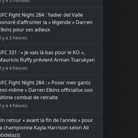
Il y a 3 minutes
UFC Fight Night 284 : Yadier del Valle
honoré d'affronter la « légende » Darren
Elkins pour ses adieux
Il y a 3 heures
UFC 331 : « Je vais là-bas pour le KO »,
Mauricio Ruffy prévient Arman Tsarukyan
Il y a 4 heures
UFC Fight Night 284 : « Poser mes gants
moi-même » Darren Elkins officialise son
ultime combat de retraite
Il y a 4 heures
Un retour « avant la fin de l'année » pour
la championne Kayla Harrison selon Ali
Abdelaziz