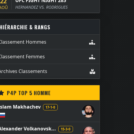
22
UFC FIGHT NIGHT 285
HERNANDEZ VS. RODRIGUES
AOÛ
HIÉRARCHIE & RANGS
Classement Hommes
Classement Femmes
Archives Classements
P4P TOP 5 HOMME
Islam Makhachev
17-1-0
Alexander Volkanovsk...
15-3-0