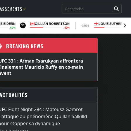
LASSEMENTS
ZIE DERN
GILLIAN ROBERTSON
LOUIE SUTHERLAN
08/08
VS
60%
40%
35
BREAKING NEWS
UFC 331 : Arman Tsarukyan affrontera
finalement Mauricio Ruffy en co-main
event
ACTUALITÉS
UFC Fight Night 284 : Mateusz Gamrot
s'attaque au phénomène Quillan Salkilld
pour stopper sa dynamique