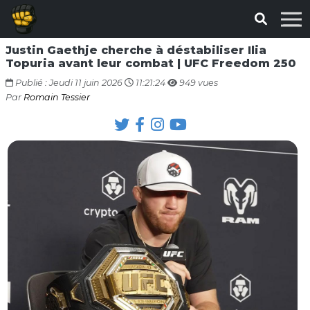
Justin Gaethje cherche à déstabiliser Ilia
Topuria avant leur combat | UFC Freedom 250
Publié : Jeudi 11 juin 2026
11:21:24
949 vues
Par
Romain Tessier