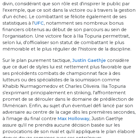
divin, considérant que son rôle est d'inspirer le public par
l'exemple, que ce soit dans la victoire ou à travers la gestion
d'un échec. Le combattant se félicite également de ses
statistiques à l'
UFC
, notamment ses nombreux bonus
financiers obtenus au début de son parcours au sein de
l'organisation. Une victoire face à Ilia Topuria permettrait,
selon lui, d'officialiser son statut de combattant le plus
mémorable et le plus régulier de l'histoire de la discipline.
Sur le plan purement tactique,
Justin Gaethje
considère
que ce duel de styles lui est nettement plus favorable que
ses précédents combats de championnat face à des
lutteurs ou des spécialistes de la soumission comme
Khabib Nurmagomedov et Charles Oliveira. Ilia Topuria
s'exprimant principalement en striking, l'affrontement
promet de se dérouler dans le domaine de prédilection de
l'Américain. Enfin, au sujet d'un éventuel défi lancé par son
adversaire au centre de la cage dès les premières secondes,
à l'image du final contre
Max Holloway
, Justin Gaethje
assure qu'il ne prendra aucune décision basée sur les
provocations de son rival et qu'il appliquera le plan élaboré
depuis douze semaines avec ses entraîneurs.