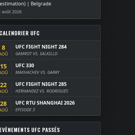
(estimation) | Belgrade
2 août 2026
CALENDRIER UFC
8
UFC FIGHT NIGHT 284
GAMROT VS. SALKILLD
AOÛ
15
UFC 330
MAKHACHEV VS. GARRY
AOÛ
22
UFC FIGHT NIGHT 285
HERNANDEZ VS. RODRIGUES
AOÛ
28
UFC RTU SHANGHAI 2026
EPISODE 3
AOÛ
EVÈNEMENTS UFC PASSÉS