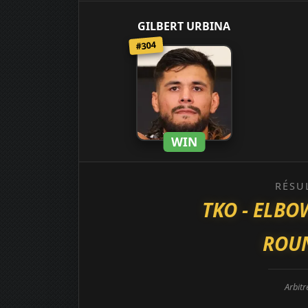
GILBERT URBINA
#304
WIN
RÉSU
TKO - ELB
ROUN
Arbitr