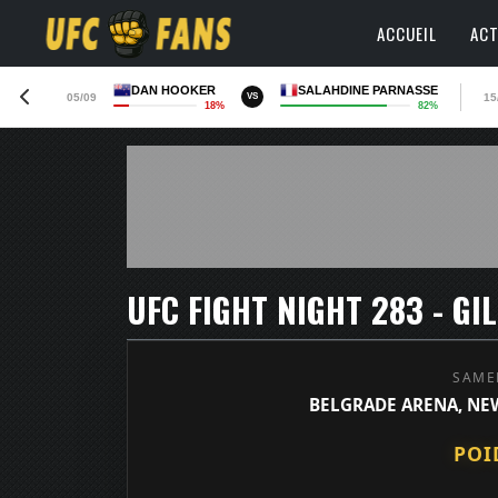
ACCUEIL
ACT
DAN HOOKER
SALAHDINE PARNASSE
05/09
15
VS
18%
82%
SAME
BELGRADE ARENA, NEW
POI