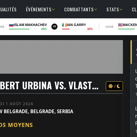
UALITÉS
ÉVÉNEMENTS
COMBATTANTS
STATS
C
ISLAM MAKHACHEV
IAN GARRY
MACKEN
/08
15/08
VS
68%
32%
UFC FIGHT NIGHT 283 - GILBERT URBINA VS. VLASTO CEPO
/
DI 1 AOÛT 2026
 BELGRADE, BELGRADE, SERBIA
DS MOYENS