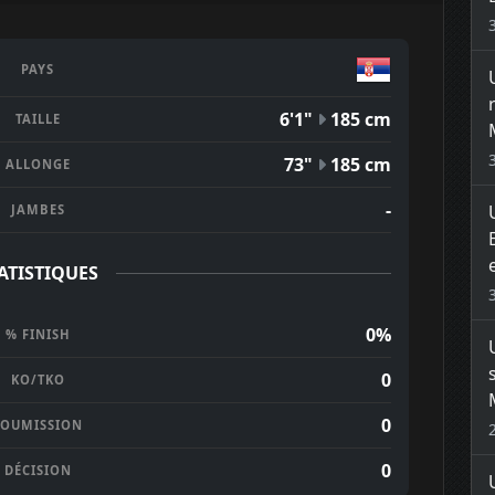
PAYS
6'1"
185 cm
TAILLE
73"
185 cm
ALLONGE
-
JAMBES
ATISTIQUES
0%
% FINISH
0
KO/TKO
0
SOUMISSION
0
DÉCISION