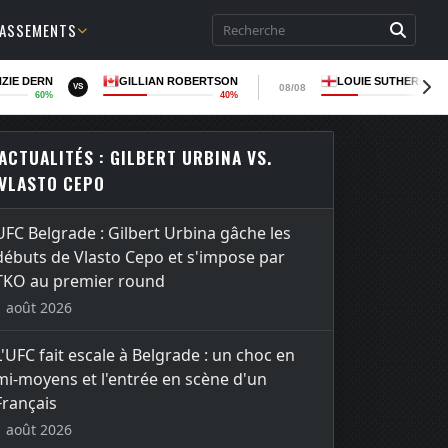
LASSEMENTS
ZIE DERN
GILLIAN ROBERTSON
LOUIE SUTHERLAN
08/08
VS
60%
40%
36
ACTUALITÉS : GILBERT URBINA VS.
VLASTO CEPO
UFC Belgrade : Gilbert Urbina gâche les
débuts de Vlasto Cepo et s'impose par
TKO au premier round
1 août 2026
L'UFC fait escale à Belgrade : un choc en
mi-moyens et l'entrée en scène d'un
Français
1 août 2026