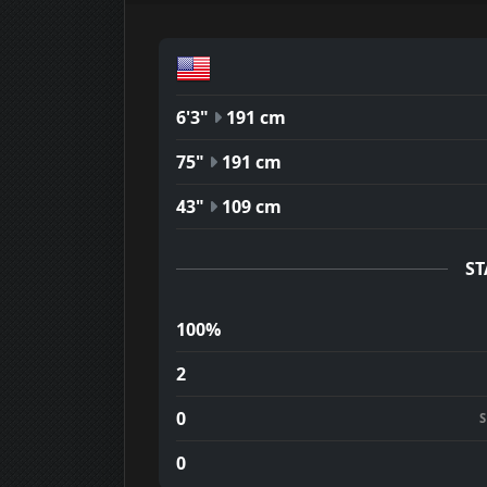
6'3"
191 cm
75"
191 cm
43"
109 cm
ST
100%
2
0
0