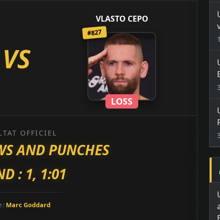
VLASTO CEPO
#827
VS
LOSS
LTAT OFFICIEL
OWS AND PUNCHES
D : 1, 1:01
e :
Marc Goddard