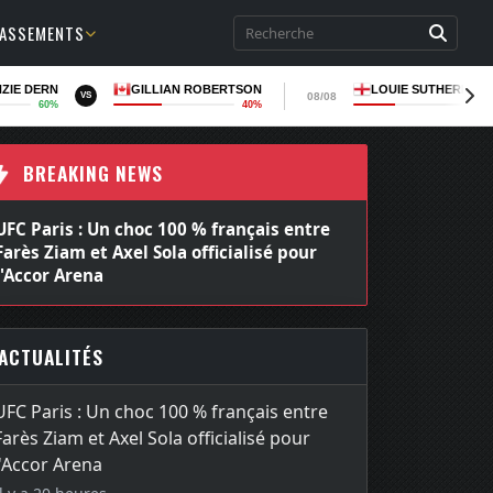
LASSEMENTS
ZIE DERN
GILLIAN ROBERTSON
LOUIE SUTHERLAN
08/08
VS
60%
40%
37
BREAKING NEWS
UFC Paris : Un choc 100 % français entre
Farès Ziam et Axel Sola officialisé pour
l'Accor Arena
ACTUALITÉS
UFC Paris : Un choc 100 % français entre
Farès Ziam et Axel Sola officialisé pour
l'Accor Arena