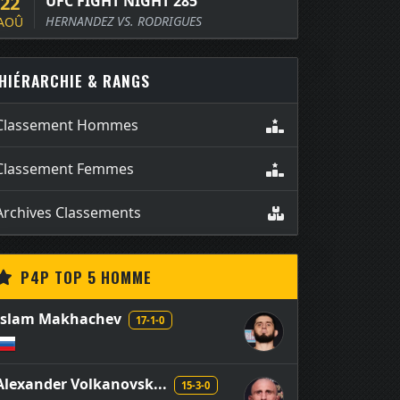
22
UFC FIGHT NIGHT 285
HERNANDEZ VS. RODRIGUES
AOÛ
HIÉRARCHIE & RANGS
Classement Hommes
Classement Femmes
Archives Classements
P4P TOP 5 HOMME
Islam Makhachev
17-1-0
Alexander Volkanovsk...
15-3-0