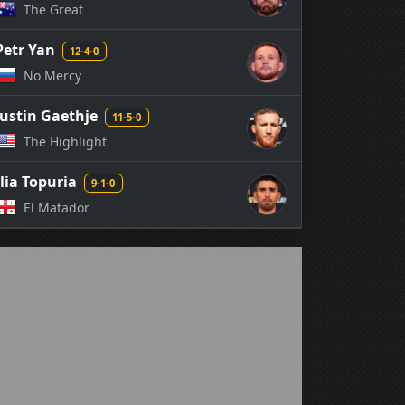
The Great
Petr Yan
12-4-0
No Mercy
Justin Gaethje
11-5-0
The Highlight
Ilia Topuria
9-1-0
El Matador