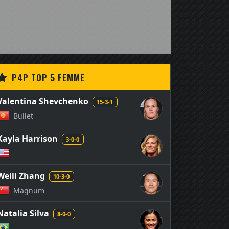
P4P TOP 5 FEMME
Valentina Shevchenko
15-3-1
Bullet
Kayla Harrison
3-0-0
Weili Zhang
10-3-0
Magnum
Natalia Silva
8-0-0