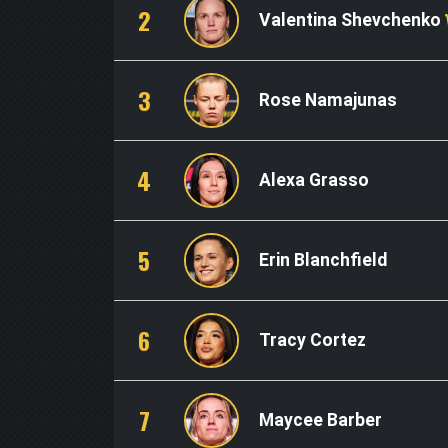
2
Valentina Shevchenko
3
Rose Namajunas
4
Alexa Grasso
5
Erin Blanchfield
6
Tracy Cortez
7
Maycee Barber