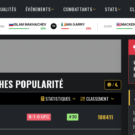
UALITÉS
ÉVÉNEMENTS
COMBATTANTS
STATS
C
ISLAM MAKHACHEV
IAN GARRY
MACKEN
/08
15/08
VS
68%
33%
HES POPULARITÉ
/
STATISTIQUES
CLASSEMENT
188411
8-1-0 UFC
#30