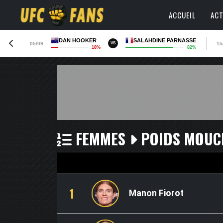
ACCUEIL
ACT
DAN HOOKER
SALAHDINE PARNASSE
05/09
15
VS
18%
82%
FEMMES
POIDS MOUC
1
Manon Fiorot