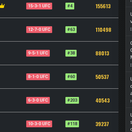
155613
15-3-1 UFC
#4
110498
12-7-0 UFC
#63
88013
9-5-1 UFC
#38
50537
8-1-0 UFC
#60
40543
6-3-0 UFC
#203
39237
10-3-0 UFC
#118