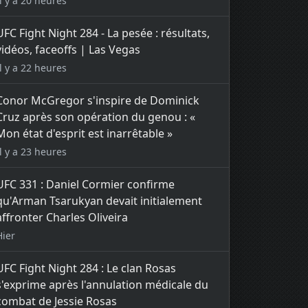
Il y a 20 heures
UFC Fight Night 284 - La pesée : résultats,
vidéos, faceoffs | Las Vegas
Il y a 22 heures
Conor McGregor s'inspire de Dominick
Cruz après son opération du genou : «
Mon état d'esprit est inarrêtable »
Il y a 23 heures
UFC 331 : Daniel Cormier confirme
qu'Arman Tsarukyan devait initialement
affronter Charles Oliveira
Hier
UFC Fight Night 284 : Le clan Rosas
s'exprime après l'annulation médicale du
combat de Jessie Rosas