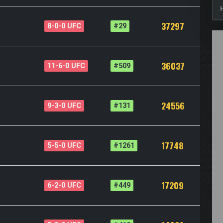
37297
8-0-0 UFC
#29
36037
11-6-0 UFC
#509
24556
9-3-0 UFC
#131
17748
5-5-0 UFC
#1261
17209
6-2-0 UFC
#449