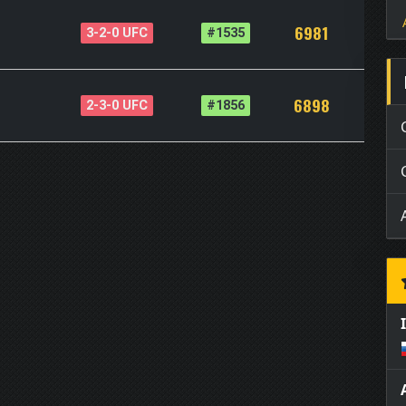
6981
3-2-0 UFC
#1535
6898
2-3-0 UFC
#1856