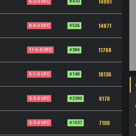
14991
5-3-0 UFC
#410
14871
8-4-0 UFC
#526
11788
11-6-0 UFC
#384
10136
5-1-0 UFC
#148
8178
3-3-0 UFC
#2380
7190
3-3-0 UFC
#1537