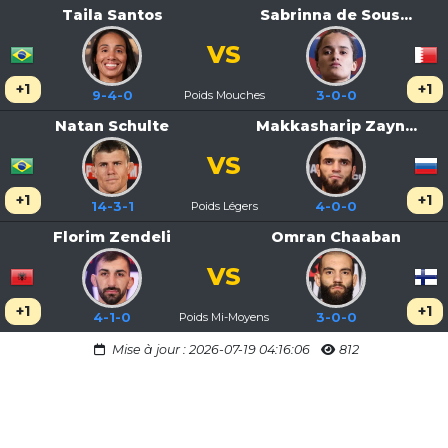
Taila Santos
Sabrinna de Sous...
VS
+1
+1
9-4-0
Poids Mouches
3-0-0
Natan Schulte
Makkasharip Zayn...
VS
+1
+1
14-3-1
Poids Légers
4-0-0
Florim Zendeli
Omran Chaaban
VS
+1
+1
4-1-0
Poids Mi-Moyens
3-0-0
Mise à jour : 2026-07-19 04:16:06
812