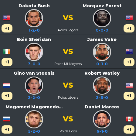
Dakota Bush
Morquez Forest
VS
+1
+1
1-2-0
Poids Légers
0-0-0
Eoin Sheridan
James Vake
VS
+1
+1
3-0-0
Poids Mi-Moyens
0-1-0
Gino van Steenis
Robert Watley
VS
+1
+1
2-2-0
Poids Légers
2-3-0
Magomed Magomedo...
Daniel Marcos
VS
+1
+1
5-2-0
Poids Coqs
6-1-0