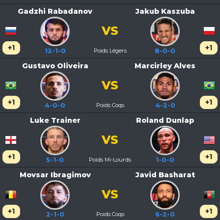
Gadzhi Rabadanov
Jakub Kaszuba
VS
+1
+1
12-1-0
Poids Légers
8-0-0
Gustavo Oliveira
Marcirley Alves
VS
+1
+1
4-0-0
Poids Coqs
4-2-0
Luke Trainer
Roland Dunlap
VS
+1
+1
5-1-0
Poids Mi-Lourds
1-0-0
Movsar Ibragimov
Javid Basharat
VS
+1
+1
2-1-0
Poids Coqs
6-2-0