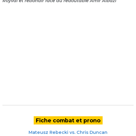
Royval et rebondir face au redoutable Amir Albazi
Fiche combat et prono
Mateusz Rebecki
vs.
Chris Duncan