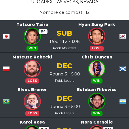
UFC APEX, LAS VEGAS, NEVADA
Nombre de combat : 12
Tatsuro Taira
Hyun Sung Park
SUB
#4
Round 2 - 1:06
Poids Mouches
WIN
LOSS
Mateusz Rebecki
Chris Duncan
DEC
Round 3 - 5:00
Poids Légers
LOSS
WIN
Elves Brener
Esteban Ribovics
DEC
Round 3 - 5:00
Poids Légers
LOSS
WIN
Karol Rosa
Nora Cornolle