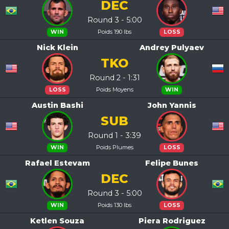
DEC
Round 3 - 5:00
Poids 190 lbs
WIN
LOSS
Nick Klein
Andrey Pulyaev
TKO
Round 2 - 1:31
Poids Moyens
LOSS
WIN
Austin Bashi
John Yannis
SUB
Round 1 - 3:39
Poids Plumes
WIN
LOSS
Rafael Estevam
Felipe Bunes
DEC
Round 3 - 5:00
Poids 130 lbs
WIN
LOSS
Ketlen Souza
Piera Rodriguez