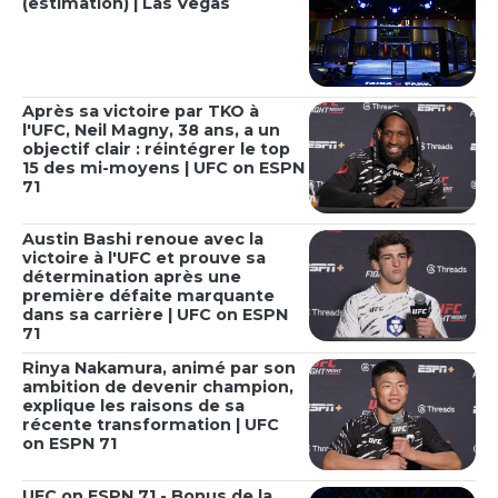
(estimation) | Las Vegas
Après sa victoire par TKO à
l'UFC, Neil Magny, 38 ans, a un
objectif clair : réintégrer le top
15 des mi-moyens | UFC on ESPN
71
Austin Bashi renoue avec la
victoire à l'UFC et prouve sa
détermination après une
première défaite marquante
dans sa carrière | UFC on ESPN
71
Rinya Nakamura, animé par son
ambition de devenir champion,
explique les raisons de sa
récente transformation | UFC
on ESPN 71
UFC on ESPN 71 - Bonus de la