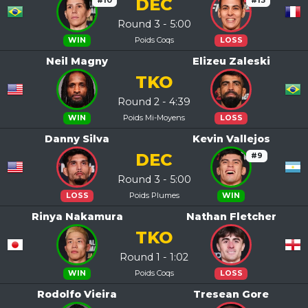
DEC
#10
#13
Round 3 - 5:00
Poids Coqs
WIN
LOSS
Neil Magny
Elizeu Zaleski
TKO
Round 2 - 4:39
Poids Mi-Moyens
WIN
LOSS
Danny Silva
Kevin Vallejos
DEC
#9
Round 3 - 5:00
Poids Plumes
LOSS
WIN
Rinya Nakamura
Nathan Fletcher
TKO
Round 1 - 1:02
Poids Coqs
WIN
LOSS
Rodolfo Vieira
Tresean Gore