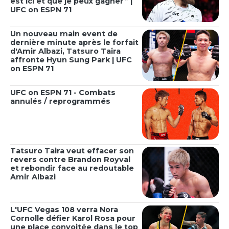
est ici et que je peux gagner” |
UFC on ESPN 71
Un nouveau main event de
dernière minute après le forfait
d'Amir Albazi, Tatsuro Taira
affronte Hyun Sung Park | UFC
on ESPN 71
UFC on ESPN 71 - Combats
annulés / reprogrammés
Tatsuro Taira veut effacer son
revers contre Brandon Royval
et rebondir face au redoutable
Amir Albazi
L'UFC Vegas 108 verra Nora
Cornolle défier Karol Rosa pour
une place convoitée dans le top