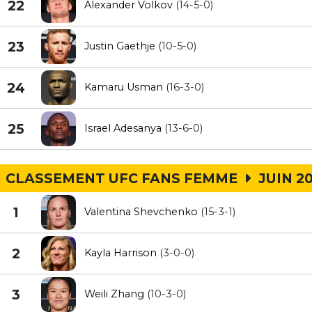
22
Alexander Volkov
(14-5-0)
23
Justin Gaethje
(10-5-0)
24
Kamaru Usman
(16-3-0)
25
Israel Adesanya
(13-6-0)
CLASSEMENT UFC FANS FEMME
JUIN 2
1
Valentina Shevchenko
(15-3-1)
2
Kayla Harrison
(3-0-0)
3
Weili Zhang
(10-3-0)