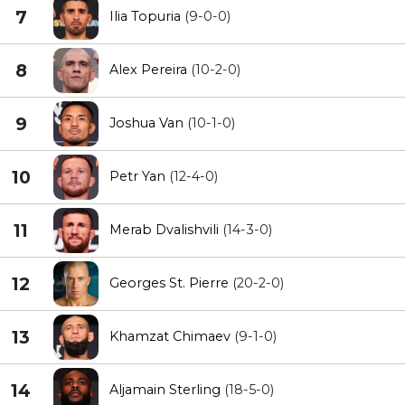
7
Ilia Topuria
(9-0-0)
8
Alex Pereira
(10-2-0)
9
Joshua Van
(10-1-0)
10
Petr Yan
(12-4-0)
11
Merab Dvalishvili
(14-3-0)
12
Georges St. Pierre
(20-2-0)
13
Khamzat Chimaev
(9-1-0)
14
Aljamain Sterling
(18-5-0)