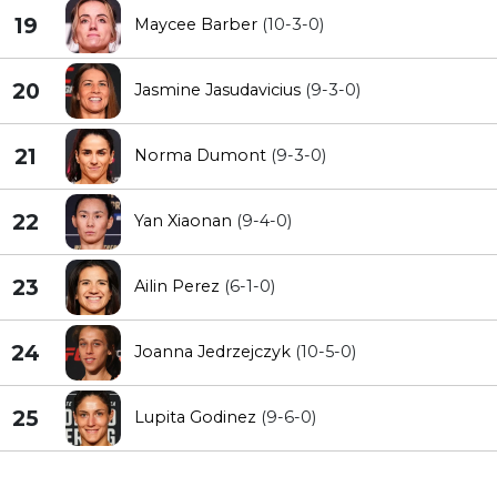
19
Maycee Barber
(10-3-0)
20
Jasmine Jasudavicius
(9-3-0)
21
Norma Dumont
(9-3-0)
22
Yan Xiaonan
(9-4-0)
23
Ailin Perez
(6-1-0)
24
Joanna Jedrzejczyk
(10-5-0)
25
Lupita Godinez
(9-6-0)