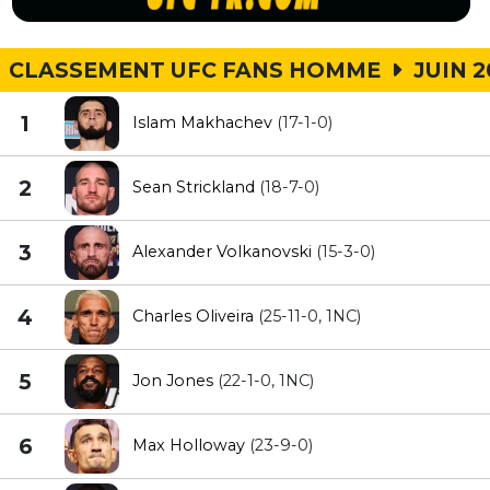
CLASSEMENT UFC FANS HOMME
JUIN 
1
Islam Makhachev
(17-1-0)
2
Sean Strickland
(18-7-0)
3
Alexander Volkanovski
(15-3-0)
4
Charles Oliveira
(25-11-0, 1NC)
5
Jon Jones
(22-1-0, 1NC)
6
Max Holloway
(23-9-0)