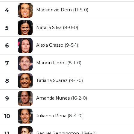
4
Mackenzie Dern
(11-5-0)
5
Natalia Silva
(8-0-0)
6
Alexa Grasso
(9-5-1)
7
Manon Fiorot
(8-1-0)
8
Tatiana Suarez
(9-1-0)
9
Amanda Nunes
(16-2-0)
10
Julianna Pena
(8-4-0)
11
Raquel Pennington
(13-6-0)