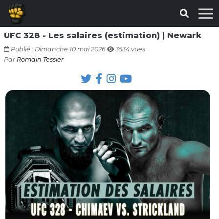
UFC 328 - Les salaires (estimation) | Newark
Publié : Dimanche 10 mai 2026
3534 vues
Par
Romain Tessier