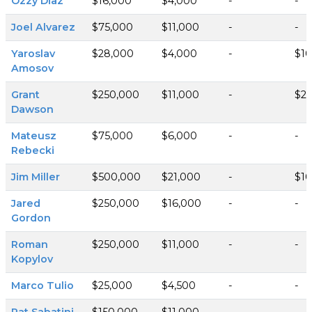
Ozzy Diaz
$16,000
$4,000
-
-
Joel Alvarez
$75,000
$11,000
-
-
Yaroslav
$28,000
$4,000
-
$1
Amosov
Grant
$250,000
$11,000
-
$25
Dawson
Mateusz
$75,000
$6,000
-
-
Rebecki
Jim Miller
$500,000
$21,000
-
$1
Jared
$250,000
$16,000
-
-
Gordon
Roman
$250,000
$11,000
-
-
Kopylov
Marco Tulio
$25,000
$4,500
-
-
Pat Sabatini
$150,000
$11,000
-
-