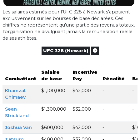
Les salaires estimés pour l'UFC 328 à Newark s'appuient
exclusivement sur les bourses de base déclarées. Ces
chiffres ne représentent qu'une partie des revenus totaux,
l'organisation ne divulguant jamais la rémunération réelle
de ses athlètes.
UFC 328 (Newark)
Salaire
Incentive
Combattant
de base
Pay
Pénalité
Bo
Khamzat
$1,100,000
$42,000
-
-
Chimaev
Sean
$1,300,000
$32,000
-
-
Strickland
Joshua Van
$600,000
$42,000
-
$1
Tatsuro
$400,000
$32,000
-
$1