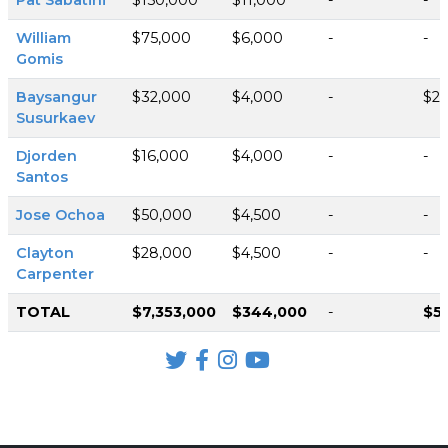
William
$75,000
$6,000
-
-
Gomis
Baysangur
$32,000
$4,000
-
$25
Susurkaev
Djorden
$16,000
$4,000
-
-
Santos
Jose Ochoa
$50,000
$4,500
-
-
Clayton
$28,000
$4,500
-
-
Carpenter
TOTAL
$7,353,000
$344,000
-
$5