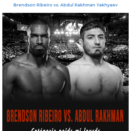
Brendson Ribeiro
vs.
Abdul Rakhman Yakhyaev