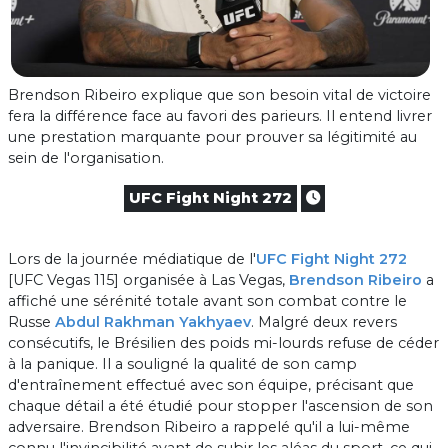
Brendson Ribeiro explique que son besoin vital de victoire
fera la différence face au favori des parieurs. Il entend livrer
une prestation marquante pour prouver sa légitimité au
sein de l'organisation.
UFC Fight Night 272
Lors de la journée médiatique de l'
UFC Fight Night 272
[UFC Vegas 115] organisée à Las Vegas,
Brendson Ribeiro
a
affiché une sérénité totale avant son combat contre le
Russe
Abdul Rakhman Yakhyaev
. Malgré deux revers
consécutifs, le Brésilien des poids mi-lourds refuse de céder
à la panique. Il a souligné la qualité de son camp
d'entraînement effectué avec son équipe, précisant que
chaque détail a été étudié pour stopper l'ascension de son
adversaire. Brendson Ribeiro a rappelé qu'il a lui-même
connu l'invincibilité avant de subir les aléas du sport, ce qui