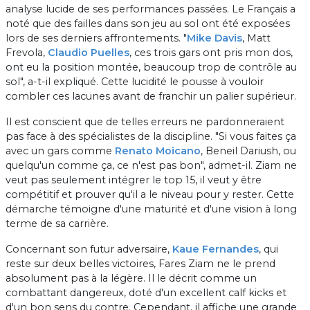
analyse lucide de ses performances passées. Le Français a
noté que des failles dans son jeu au sol ont été exposées
lors de ses derniers affrontements. "
Mike Davis
, Matt
Frevola,
Claudio Puelles
, ces trois gars ont pris mon dos,
ont eu la position montée, beaucoup trop de contrôle au
sol", a-t-il expliqué. Cette lucidité le pousse à vouloir
combler ces lacunes avant de franchir un palier supérieur.
Il est conscient que de telles erreurs ne pardonneraient
pas face à des spécialistes de la discipline. "Si vous faites ça
avec un gars comme
Renato Moicano
, Beneil Dariush, ou
quelqu'un comme ça, ce n'est pas bon", admet-il. Ziam ne
veut pas seulement intégrer le top 15, il veut y être
compétitif et prouver qu'il a le niveau pour y rester. Cette
démarche témoigne d'une maturité et d'une vision à long
terme de sa carrière.
Concernant son futur adversaire,
Kaue Fernandes
, qui
reste sur deux belles victoires, Fares Ziam ne le prend
absolument pas à la légère. Il le décrit comme un
combattant dangereux, doté d'un excellent calf kicks et
d'un bon sens du contre. Cependant, il affiche une grande