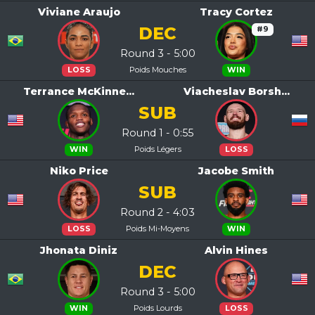
Viviane Araujo
Tracy Cortez
DEC
#9
Round 3 - 5:00
Poids Mouches
LOSS
WIN
Terrance McKinne...
Viacheslav Borsh...
SUB
Round 1 - 0:55
Poids Légers
WIN
LOSS
Niko Price
Jacobe Smith
SUB
Round 2 - 4:03
Poids Mi-Moyens
LOSS
WIN
Jhonata Diniz
Alvin Hines
DEC
Round 3 - 5:00
Poids Lourds
WIN
LOSS