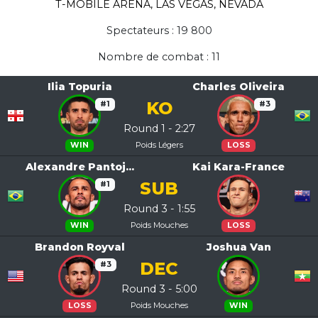
T-MOBILE ARENA, LAS VEGAS, NEVADA
Spectateurs : 19 800
Nombre de combat : 11
Ilia Topuria
Charles Oliveira
KO
#1
#3
Round 1 - 2:27
Poids Légers
WIN
LOSS
Alexandre Pantoj...
Kai Kara-France
SUB
#1
Round 3 - 1:55
Poids Mouches
WIN
LOSS
Brandon Royval
Joshua Van
DEC
#3
Round 3 - 5:00
Poids Mouches
LOSS
WIN