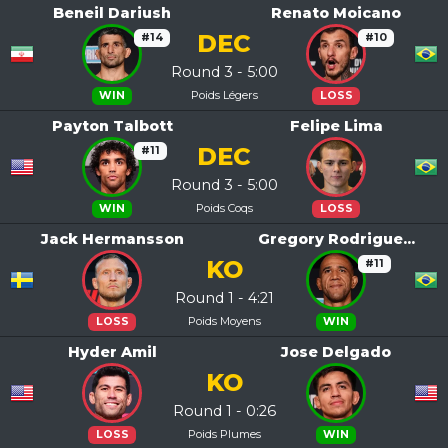
Beneil Dariush
Renato Moicano
DEC
#14
#10
Round 3 - 5:00
Poids Légers
WIN
LOSS
Payton Talbott
Felipe Lima
DEC
#11
Round 3 - 5:00
Poids Coqs
WIN
LOSS
Jack Hermansson
Gregory Rodrigue...
KO
#11
Round 1 - 4:21
Poids Moyens
LOSS
WIN
Hyder Amil
Jose Delgado
KO
Round 1 - 0:26
Poids Plumes
LOSS
WIN