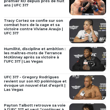
premier KO depuis près de huit
ans | UFC 317
Tracy Cortez se confie sur son
combat hors de la cage et sa
victoire contre Viviane Araujo |
UFC 317
Humilité, discipline et ambition :
les maîtres-mots de Terrance
McKinney après sa victoire à
l’UFC 317 | Las Vegas
UFC 317 - Gregory Rodrigues
revient sur son KO polémique et
évoque un nouvel état d’esprit |
Las Vegas
Payton Talbott retrouve sa voie
à l’UFC 317 et veut “continuer à