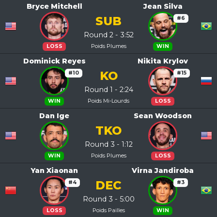
Bryce Mitchell
Jean Silva
SUB
#6
Round 2 - 3:52
Poids Plumes
LOSS
WIN
Dominick Reyes
Nikita Krylov
KO
#10
#15
Round 1 - 2:24
Poids Mi-Lourds
WIN
LOSS
Dan Ige
Sean Woodson
TKO
Round 3 - 1:12
Poids Plumes
WIN
LOSS
Yan Xiaonan
Virna Jandiroba
DEC
#4
#3
Round 3 - 5:00
Poids Pailles
LOSS
WIN