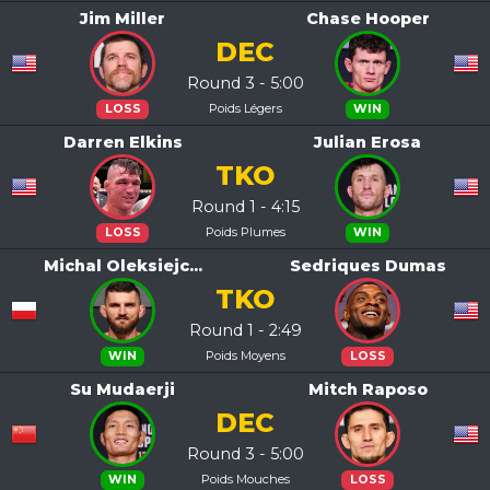
Jim Miller
Chase Hooper
DEC
Round 3 - 5:00
Poids Légers
LOSS
WIN
Darren Elkins
Julian Erosa
TKO
Round 1 - 4:15
Poids Plumes
LOSS
WIN
Michal Oleksiejc...
Sedriques Dumas
TKO
Round 1 - 2:49
Poids Moyens
WIN
LOSS
Su Mudaerji
Mitch Raposo
DEC
Round 3 - 5:00
Poids Mouches
WIN
LOSS