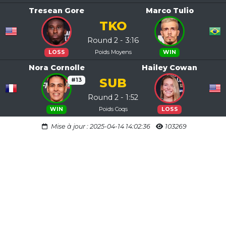
Tresean Gore
Marco Tulio
TKO
Round 2 - 3:16
Poids Moyens
LOSS
WIN
Nora Cornolle
Hailey Cowan
SUB
#13
Round 2 - 1:52
Poids Coqs
WIN
LOSS
Mise à jour : 2025-04-14 14:02:36
103269