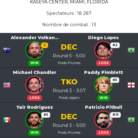
KASEYA CENTER, MIAMI, FLORIDA
Spectateurs : 18 287
Nombre de combat : 13
Alexander Volkan...
Diego Lopes
DEC
C
#2
Round 5 - 5:00
Poids Plumes
WIN
LOSS
Michael Chandler
Paddy Pimblett
TKO
#5
Round 3 - 3:07
Poids Légers
LOSS
WIN
Yair Rodriguez
Patricio Pitbull
DEC
#5
#15
Round 3 - 5:00
Poids Plumes
WIN
LOSS