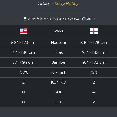
Arbitre :
Kerry Hatley
Mise à jour : 2025-04-13 06:19:41
7469
Pays
5'8"
173 cm
Hauteur
5'10"
178 cm
71"
180 cm
Bras
73"
185 cm
37"
94 cm
Jambe
40"
102 cm
100%
% Finish
75%
2
KO/TKO
2
0
SUB
4
0
DEC
2