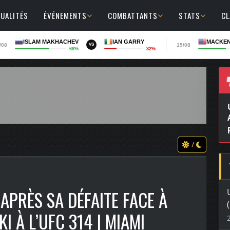
UALITÉS
ÉVÉNEMENTS
COMBATTANTS
STATS
C
ISLAM MAKHACHEV
IAN GARRY
MACKEN
/08
15/08
VS
68%
32%
/
APRÈS SA DÉFAITE FACE À
 À L’UFC 314 | MIAMI