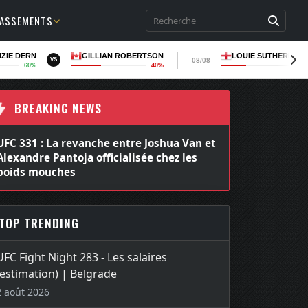
LASSEMENTS
ZIE DERN
GILLIAN ROBERTSON
LOUIE SUTHERLAN
08/08
VS
60%
40%
36
BREAKING NEWS
UFC 331 : La revanche entre Joshua Van et
Alexandre Pantoja officialisée chez les
poids mouches
TOP TRENDING
UFC Fight Night 283 - Les salaires
(estimation) | Belgrade
2 août 2026