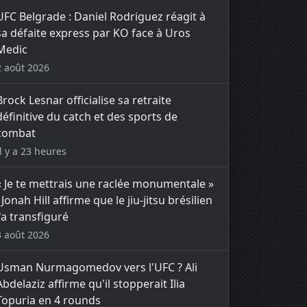
UFC Belgrade : Daniel Rodriguez réagit à
sa défaite express par KO face à Uros
Medic
2 août 2026
Brock Lesnar officialise sa retraite
définitive du catch et des sports de
combat
Il y a 23 heures
« Je te mettrais une raclée monumentale »
: Jonah Hill affirme que le jiu-jitsu brésilien
l'a transfiguré
3 août 2026
Usman Nurmagomedov vers l'UFC ? Ali
Abdelaziz affirme qu'il stopperait Ilia
Topuria en 4 rounds