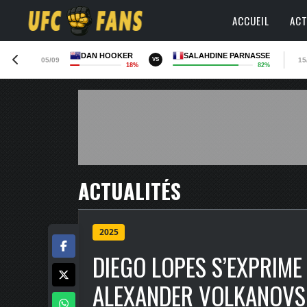
ACCUEIL
ACT
DAN HOOKER
SALAHDINE PARNASSE
05/09
15
VS
18%
82%
ACTUALITÉS
2025
DIEGO LOPES S’EXPRIME 
ALEXANDER VOLKANOVSKI