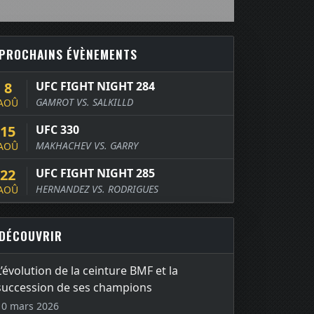
PROCHAINS ÉVÈNEMENTS
8
UFC FIGHT NIGHT 284
GAMROT VS. SALKILLD
AOÛ
15
UFC 330
MAKHACHEV VS. GARRY
AOÛ
22
UFC FIGHT NIGHT 285
HERNANDEZ VS. RODRIGUES
AOÛ
DÉCOUVRIR
L’évolution de la ceinture BMF et la
succession de ses champions
10 mars 2026