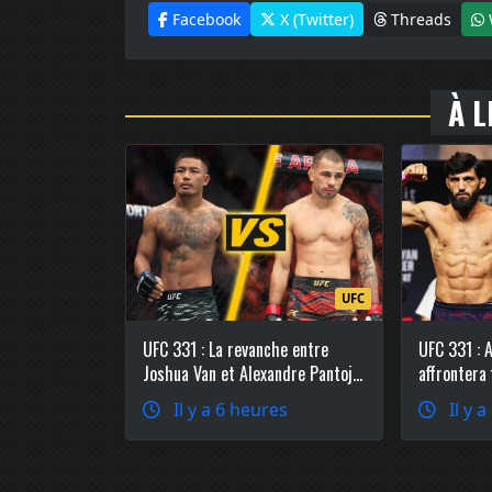
Facebook
X (Twitter)
Threads
À L
UFC
UFC 331 : La revanche entre
UFC 331 : 
Joshua Van et Alexandre Pantoja
affrontera
officialisée chez les poids
Ruffy en c
Il y a 6 heures
Il y a
mouches