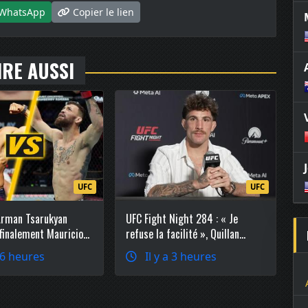
WhatsApp
Copier le lien
IRE AUSSI
UFC
UFC
Arman Tsarukyan
UFC Fight Night 284 : « Je
 finalement Mauricio
refuse la facilité », Quillan
o-main event
Salkilld explique pourquoi il a
 6 heures
Il y a 3 heures
réclamé Mateusz Gamrot