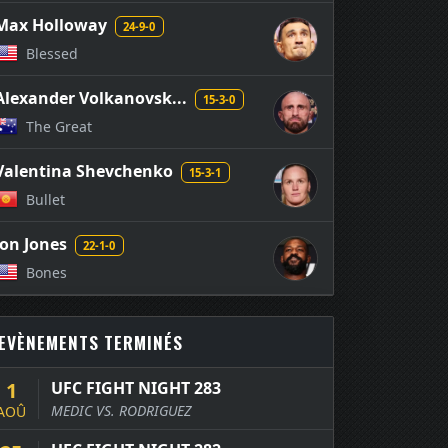
Max Holloway
24-9-0
Blessed
Alexander Volkanovsk...
15-3-0
The Great
Valentina Shevchenko
15-3-1
Bullet
Jon Jones
22-1-0
Bones
EVÈNEMENTS TERMINÉS
1
UFC FIGHT NIGHT 283
MEDIC VS. RODRIGUEZ
AOÛ