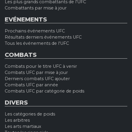
Les plus grands combattants de l'UFC
Combattants par mise à jour
EVÉNEMENTS
Prochains événements UFC
Résultats derniers événements UFC
Tous les événements de l'UFC
COMBATS
Combats pour le titre UFC à venir
Combats UFC par mise à jour
Derniers combats UFC ajouter
Combats UFC par année
Combats UFC par catégorie de poids
DIVERS
Les catégories de poids
Les arbitres
Les arts martiaux