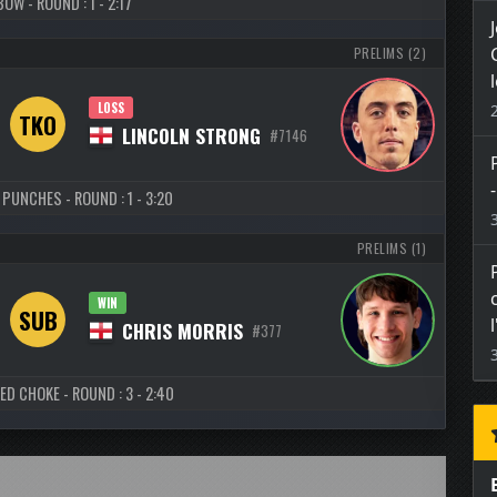
BOW - ROUND : 1 - 2:17
PRELIMS (2)
LOSS
TKO
LINCOLN STRONG
#7146
 PUNCHES - ROUND : 1 - 3:20
PRELIMS (1)
WIN
SUB
CHRIS MORRIS
#377
ED CHOKE - ROUND : 3 - 2:40