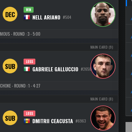
WIN
DEC
NELL ARIANO
#504
MOUS - ROUND : 3 - 5:00
MAIN CARD (9)
LOSS
SUB
GABRIELE GALLUCCIO
#2658
CHOKE - ROUND : 1 - 4:27
MAIN CARD (8)
LOSS
SUB
DMITRII CEACUSTA
#6963