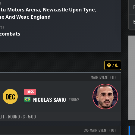
U
rtu Motors Arena, Newcastle Upon Tyne,
ne And Wear, England
TE
 combats
/
MAIN EVENT (11)
LOSS
DEC
NICOLAS SAVIO
#6652
IT - ROUND : 3 - 5:00
CO-MAIN EVENT (10)