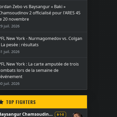
Jordan Zebo vs Baysangur « Baki »
Chamsoudinov 2 officialisé pour l'ARES 45
le 20 novembre
29 juil. 2026
PFL New York - Nurmagomedov vs. Colgan
- La pesée : résultats
31 juil. 2026
PFL New York : La carte amputée de trois
combats lors de la semaine de
l'événement
30 juil. 2026
TOP FIGHTERS
Baysangur Chamsoudin...
6-1-0