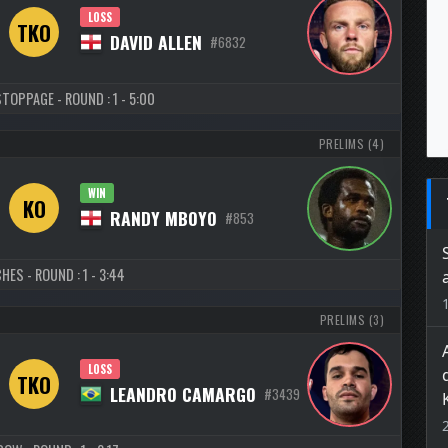
LOSS
TKO
DAVID ALLEN
#6832
TOPPAGE - ROUND : 1 - 5:00
PRELIMS (4)
WIN
KO
RANDY MBOYO
#853
HES - ROUND : 1 - 3:44
PRELIMS (3)
LOSS
TKO
LEANDRO CAMARGO
#3439