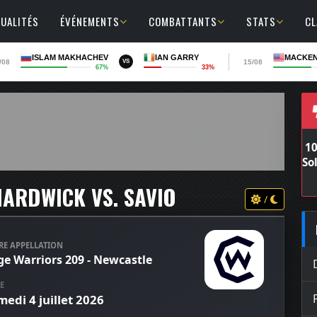
UALITÉS
ÉVÉNEMENTS
COMBATTANTS
STATS
C
ISLAM MAKHACHEV
IAN GARRY
MACKEN
/08
15/08
VS
67%
33%
HARDWICK VS. SAVIO
/
RE APPELLATION
ge Warriors 209 - Newcastle
E
medi 4 juillet 2026