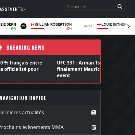
LASSEMENTS
ZIE DERN
GILLIAN ROBERTSON
LOUIE SUTHERLAN
08/08
VS
60%
40%
36
BREAKING NEWS
UFC 331 : Arman Tsarukyan affrontera
finalement Mauricio Ruffy en co-main
event
NAVIGATION RAPIDE
Dernières actualités
Prochains évènements MMA