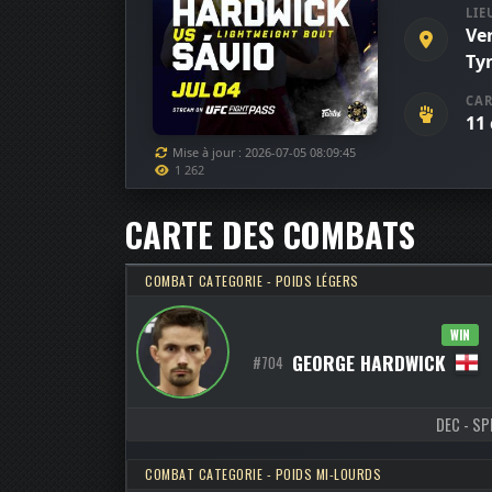
LIE
Ve
Ty
CAR
11
Mise à jour : 2026-07-05 08:09:45
1 262
CARTE DES COMBATS
COMBAT CATEGORIE - POIDS LÉGERS
WIN
GEORGE HARDWICK
#704
DEC - SPL
COMBAT CATEGORIE - POIDS MI-LOURDS