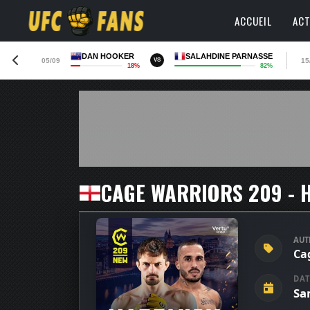
ACCUEIL
ACT
DAN HOOKER
SALAHDINE PARNASSE
05/09
15
VS
18%
82%
CAGE WARRIORS 209 - 
AUT
Ca
DAT
Sa