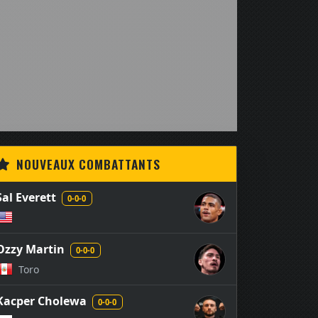
NOUVEAUX COMBATTANTS
Sal Everett
0-0-0
Ozzy Martin
0-0-0
Toro
Kacper Cholewa
0-0-0