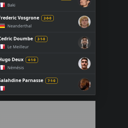
Baki
Frederic Vosgrone
2-0-0
Neanderthal
Cedric Doumbe
2-1-0
Le Meilleur
Hugo Deux
4-1-0
Némésis
Salahdine Parnasse
7-1-0