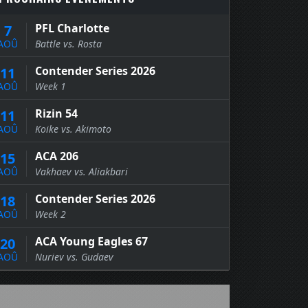
PFL Charlotte
7
AOÛ
Battle vs. Rosta
Contender Series 2026
11
AOÛ
Week 1
Rizin 54
11
AOÛ
Koike vs. Akimoto
ACA 206
15
AOÛ
Vakhaev vs. Aliakbari
Contender Series 2026
18
AOÛ
Week 2
ACA Young Eagles 67
20
AOÛ
Nuriev vs. Gudaev