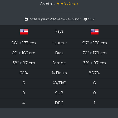
Arbitre :
Herb Dean
Mise à jour : 2026-07-12 01:53:29
992
Pays
5'8"
173 cm
Hauteur
5'7"
170 cm
65"
166 cm
Bras
70"
179 cm
38"
97 cm
Jambe
38"
97 cm
60%
% Finish
85.7%
6
KO/TKO
6
0
SUB
0
4
DEC
1