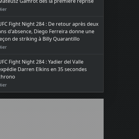
Mateusz Gamrot dès la première reprise
Hier
UFC Fight Night 284 : De retour après deux
ans d'absence, Diego Ferreira donne une
leçon de striking à Billy Quarantillo
Hier
UFC Fight Night 284 : Yadier del Valle
expédie Darren Elkins en 35 secondes
chrono
Hier