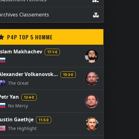
Archives Classements
P4P TOP 5 HOMME
Islam Makhachev
17-1-0
Alexander Volkanovsk...
15-3-0
The Great
Petr Yan
12-4-0
No Mercy
Justin Gaethje
11-5-0
The Highlight