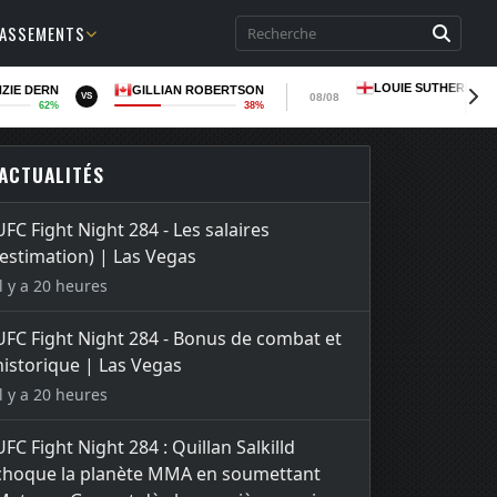
LASSEMENTS
LOUIE SUTHERLAN
ZIE DERN
GILLIAN ROBERTSON
08/08
VS
62%
38%
LOSS
ACTUALITÉS
UFC Fight Night 284 - Les salaires
(estimation) | Las Vegas
Il y a 20 heures
UFC Fight Night 284 - Bonus de combat et
historique | Las Vegas
Il y a 20 heures
UFC Fight Night 284 : Quillan Salkilld
choque la planète MMA en soumettant