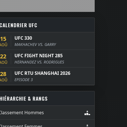
CALENDRIER UFC
15
UFC 330
MAKHACHEV VS. GARRY
AOÛ
22
UFC FIGHT NIGHT 285
HERNANDEZ VS. RODRIGUES
AOÛ
28
UFC RTU SHANGHAI 2026
EPISODE 3
AOÛ
HIÉRARCHIE & RANGS
Classement Hommes
Classement Femmes