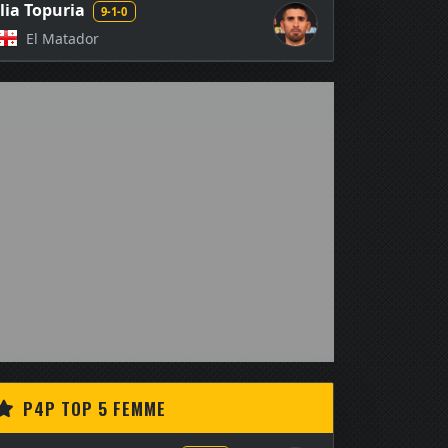
Ilia Topuria
9-1-0
El Matador
P4P TOP 5 FEMME