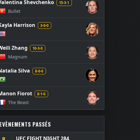
Valentina Shevchenko
15-3-1
Bullet
Kayla Harrison
3-0-0
Weili Zhang
10-3-0
Magnum
Natalia Silva
8-0-0
Manon Fiorot
8-1-0
The Beast
EVÈNEMENTS PASSÉS
8
UFC FIGHT NIGHT 284