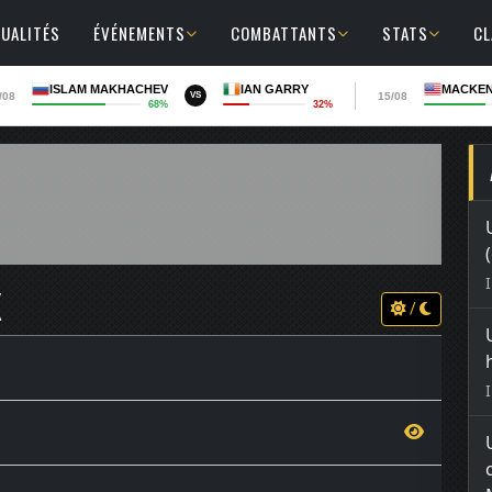
UALITÉS
ÉVÉNEMENTS
COMBATTANTS
STATS
C
ISLAM MAKHACHEV
IAN GARRY
MACKEN
/08
15/08
VS
68%
32%
X
/