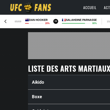
ACCUEIL
ACT
DAN HOOKER
SALAHDINE PARNASSE
05/09
15
VS
20%
80%
LISTE DES ARTS MARTIAU
Aikido
Boxe