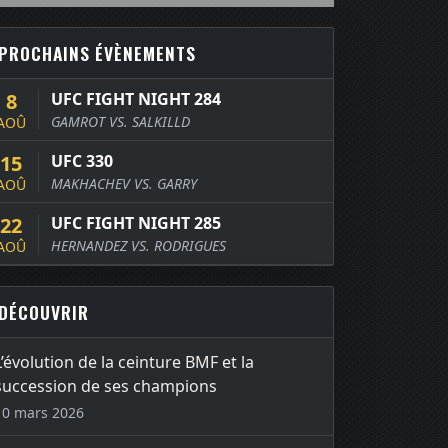
PROCHAINS ÉVÈNEMENTS
8
UFC FIGHT NIGHT 284
GAMROT VS. SALKILLD
AOÛ
15
UFC 330
MAKHACHEV VS. GARRY
AOÛ
22
UFC FIGHT NIGHT 285
HERNANDEZ VS. RODRIGUES
AOÛ
DÉCOUVRIR
L’évolution de la ceinture BMF et la
succession de ses champions
10 mars 2026