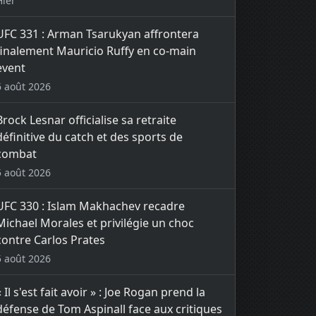
Hier
UFC 331 : Arman Tsarukyan affrontera
finalement Mauricio Ruffy en co-main
event
6 août 2026
Brock Lesnar officialise sa retraite
définitive du catch et des sports de
combat
5 août 2026
UFC 330 : Islam Makhachev recadre
Michael Morales et privilégie un choc
contre Carlos Prates
5 août 2026
« Il s'est fait avoir » : Joe Rogan prend la
défense de Tom Aspinall face aux critiques