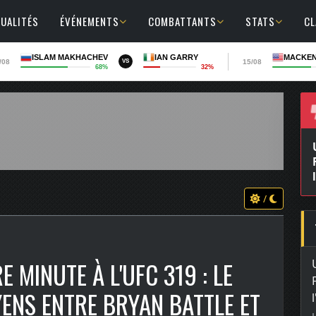
UALITÉS
ÉVÉNEMENTS
COMBATTANTS
STATS
C
ISLAM MAKHACHEV
IAN GARRY
MACKEN
/08
15/08
VS
68%
32%
/
 MINUTE À L'UFC 319 : LE
ENS ENTRE BRYAN BATTLE ET