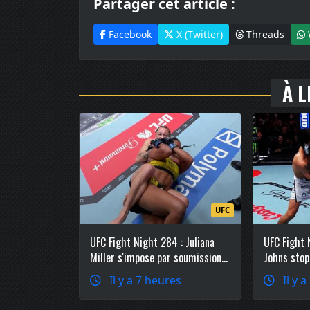
Partager cet article :
Facebook
X (Twitter)
Threads
À L
UFC
UFC Fight Night 284 : Juliana
UFC Fight 
Miller s'impose par soumission
Johns stop
au deuxième round face à
TKO au 1er
Il y a 7 heures
Il y a
Ravena Oliveira