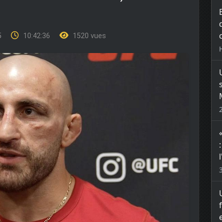
25
10:42:36
1520 vues