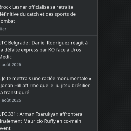
Brock Lesnar officialise sa retraite
définitive du catch et des sports de
combat
Hier
UFC Belgrade : Daniel Rodriguez réagit à
sa défaite express par KO face à Uros
Medic
2 août 2026
« Je te mettrais une raclée monumentale »
: Jonah Hill affirme que le jiu-jitsu brésilien
l'a transfiguré
3 août 2026
UFC 331 : Arman Tsarukyan affrontera
finalement Mauricio Ruffy en co-main
event