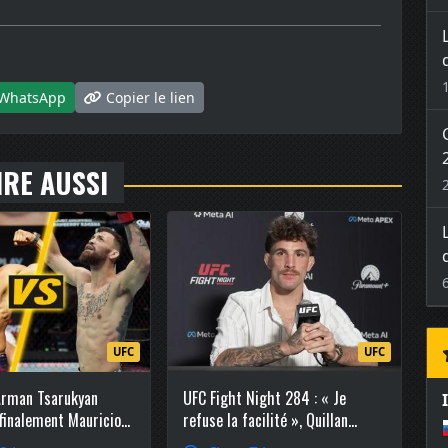
WhatsApp
Copier le lien
IRE AUSSI
UFC
UFC
Arman Tsarukyan
UFC Fight Night 284 : « Je
 finalement Mauricio
refuse la facilité », Quillan
o-main event
Salkilld explique pourquoi il a