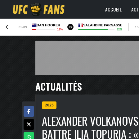
ACCUEIL
ACT
DAN HOOKER
SALAHDINE PARNASSE
05/09
15
VS
18%
82%
ACTUALITÉS
2025
ALEXANDER VOLKANOVSK
BATTRE ILIA TOPURIA : 