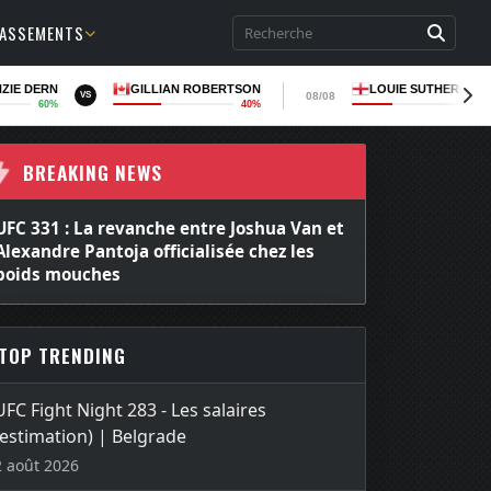
LASSEMENTS
ZIE DERN
GILLIAN ROBERTSON
LOUIE SUTHERLAN
08/08
VS
60%
40%
36
BREAKING NEWS
UFC 331 : La revanche entre Joshua Van et
Alexandre Pantoja officialisée chez les
poids mouches
TOP TRENDING
UFC Fight Night 283 - Les salaires
(estimation) | Belgrade
2 août 2026