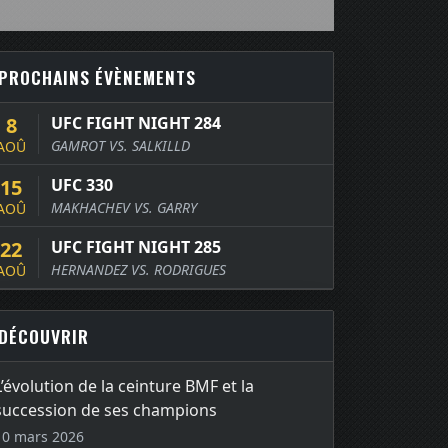
PROCHAINS ÉVÈNEMENTS
8
UFC FIGHT NIGHT 284
GAMROT VS. SALKILLD
AOÛ
15
UFC 330
MAKHACHEV VS. GARRY
AOÛ
22
UFC FIGHT NIGHT 285
HERNANDEZ VS. RODRIGUES
AOÛ
DÉCOUVRIR
L’évolution de la ceinture BMF et la
succession de ses champions
10 mars 2026