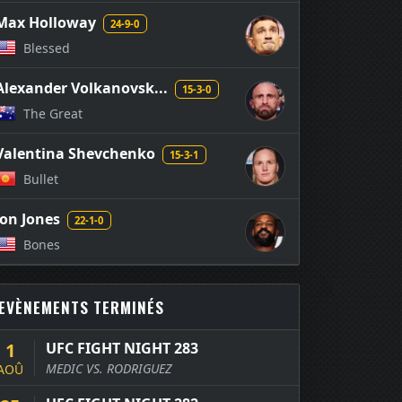
Max Holloway
24-9-0
Blessed
Alexander Volkanovsk...
15-3-0
The Great
Valentina Shevchenko
15-3-1
Bullet
Jon Jones
22-1-0
Bones
EVÈNEMENTS TERMINÉS
1
UFC FIGHT NIGHT 283
MEDIC VS. RODRIGUEZ
AOÛ