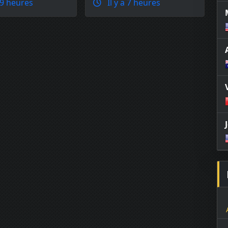
 9 heures
Il y a 7 heures
réclamé Mateusz Gamrot