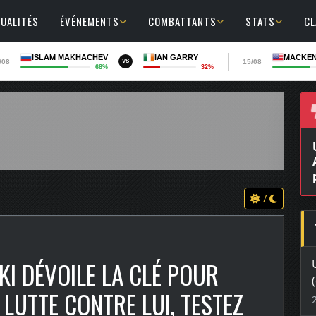
UALITÉS
ÉVÉNEMENTS
COMBATTANTS
STATS
C
ISLAM MAKHACHEV
IAN GARRY
MACKEN
/08
15/08
VS
68%
32%
/
I DÉVOILE LA CLÉ POUR
« LUTTE CONTRE LUI, TESTEZ