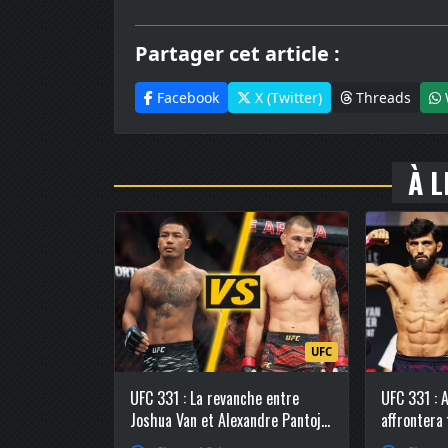
Partager cet article :
Facebook
X (Twitter)
Threads
À L
UFC
UFC 331 : La revanche entre
UFC 331 : 
Joshua Van et Alexandre Pantoja
affrontera
officialisée chez les poids
Ruffy en c