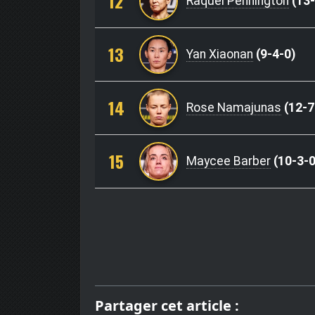
12
Raquel Pennington
(13-
13
Yan Xiaonan
(9-4-0)
14
Rose Namajunas
(12-7
15
Maycee Barber
(10-3-0
Partager cet article :