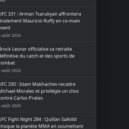
Hier
UFC 331 : Arman Tsarukyan affrontera
finalement Mauricio Ruffy en co-main
event
6 août 2026
Brock Lesnar officialise sa retraite
définitive du catch et des sports de
combat
5 août 2026
UFC 330 : Islam Makhachev recadre
Michael Morales et privilégie un choc
contre Carlos Prates
5 août 2026
UFC Fight Night 284 : Quillan Salkilld
choque la planète MMA en soumettant