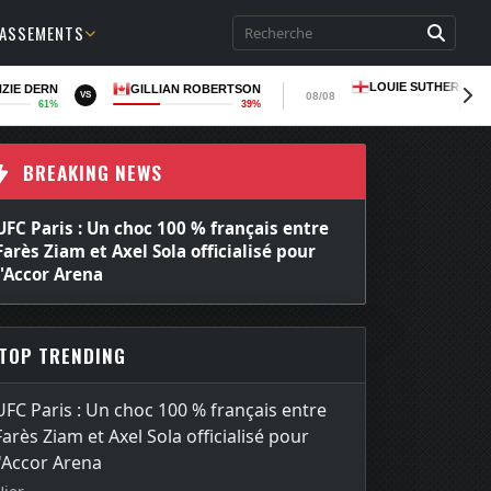
LASSEMENTS
LOUIE SUTHERLAN
ZIE DERN
GILLIAN ROBERTSON
08/08
VS
61%
39%
LOSS
BREAKING NEWS
UFC Paris : Un choc 100 % français entre
Farès Ziam et Axel Sola officialisé pour
l'Accor Arena
TOP TRENDING
UFC Paris : Un choc 100 % français entre
Farès Ziam et Axel Sola officialisé pour
l'Accor Arena