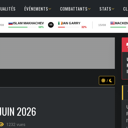
UALITÉS
ÉVÉNEMENTS
COMBATTANTS
STATS
C
ISLAM MAKHACHEV
IAN GARRY
MACKEN
/08
15/08
VS
68%
32%
/
JUIN 2026
1232 vues