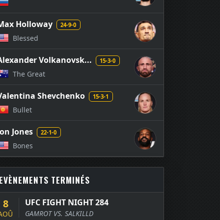
Max Holloway
24-9-0
Blessed
Alexander Volkanovsk...
15-3-0
The Great
Valentina Shevchenko
15-3-1
Bullet
Jon Jones
22-1-0
Bones
EVÈNEMENTS TERMINÉS
8
UFC FIGHT NIGHT 284
GAMROT VS. SALKILLD
AOÛ