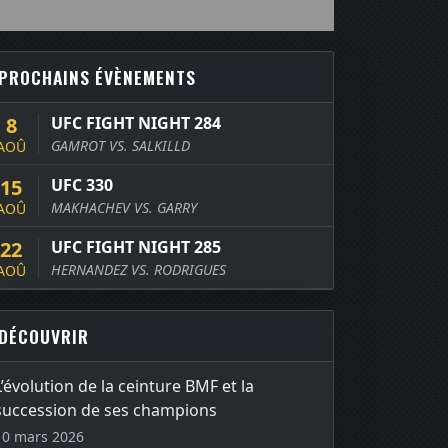
PROCHAINS ÉVÈNEMENTS
8
UFC FIGHT NIGHT 284
GAMROT VS. SALKILLD
AOÛ
15
UFC 330
MAKHACHEV VS. GARRY
AOÛ
22
UFC FIGHT NIGHT 285
HERNANDEZ VS. RODRIGUES
AOÛ
DÉCOUVRIR
L’évolution de la ceinture BMF et la
succession de ses champions
10 mars 2026