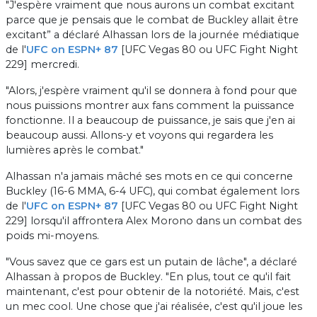
"J'espère vraiment que nous aurons un combat excitant
parce que je pensais que le combat de Buckley allait être
excitant” a déclaré Alhassan lors de la journée médiatique
de l'
UFC on ESPN+ 87
[UFC Vegas 80 ou UFC Fight Night
229] mercredi.
"Alors, j'espère vraiment qu'il se donnera à fond pour que
nous puissions montrer aux fans comment la puissance
fonctionne. Il a beaucoup de puissance, je sais que j'en ai
beaucoup aussi. Allons-y et voyons qui regardera les
lumières après le combat."
Alhassan n'a jamais mâché ses mots en ce qui concerne
Buckley (16-6 MMA, 6-4 UFC), qui combat également lors
de l'
UFC on ESPN+ 87
[UFC Vegas 80 ou UFC Fight Night
229] lorsqu'il affrontera Alex Morono dans un combat des
poids mi-moyens.
"Vous savez que ce gars est un putain de lâche", a déclaré
Alhassan à propos de Buckley. "En plus, tout ce qu'il fait
maintenant, c'est pour obtenir de la notoriété. Mais, c'est
un mec cool. Une chose que j'ai réalisée, c'est qu'il joue les