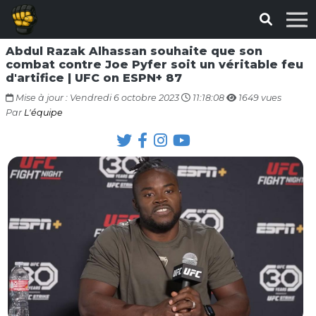
Abdul Razak Alhassan souhaite que son
combat contre Joe Pyfer soit un véritable feu
d'artifice | UFC on ESPN+ 87
Mise à jour : Vendredi 6 octobre 2023
11:18:08
1649 vues
Par
L'équipe