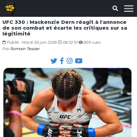
UFC 330 : Mackenzie Dern réagit à l'annonce
de son combat et écarte les critiques sur sa
légitimité
Publié : Mardi 30 juin 2026
08:32:10
859 vues
Par
Romain Tessier