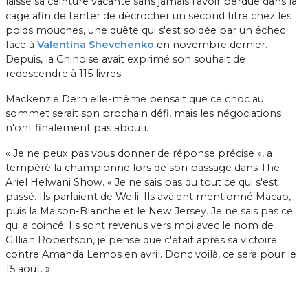
laissé sa ceinture vacante sans jamais l'avoir perdue dans la
cage afin de tenter de décrocher un second titre chez les
poids mouches, une quête qui s'est soldée par un échec
face à
Valentina Shevchenko
en novembre dernier.
Depuis, la Chinoise avait exprimé son souhait de
redescendre à 115 livres.
Mackenzie Dern elle-même pensait que ce choc au
sommet serait son prochain défi, mais les négociations
n'ont finalement pas abouti.
« Je ne peux pas vous donner de réponse précise », a
tempéré la championne lors de son passage dans The
Ariel Helwani Show. « Je ne sais pas du tout ce qui s'est
passé. Ils parlaient de Weili. Ils avaient mentionné Macao,
puis la Maison-Blanche et le New Jersey. Je ne sais pas ce
qui a coincé. Ils sont revenus vers moi avec le nom de
Gillian Robertson, je pense que c'était après sa victoire
contre Amanda Lemos en avril. Donc voilà, ce sera pour le
15 août. »