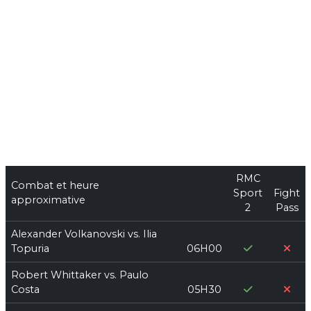
RMC
Combat et heure
Sport
Fight
approximative
2
Pass
Alexander Volkanovski vs. Ilia
Topuria
06H00
Robert Whittaker vs. Paulo
Costa
05H30