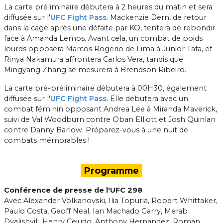
La carte préliminaire débutera à 2 heures du matin et sera
diffusée sur l'
UFC Fight Pass
. Mackenzie Dern, de retour
dans la cage après une défaite par KO, tentera de rebondir
face à Amanda Lemos. Avant cela, un combat de poids
lourds opposera Marcos Rogerio de Lima à Junior Tafa, et
Rinya Nakamura affrontera Carlos Vera, tandis que
Mingyang Zhang se mesurera à Brendson Ribeiro.
La carte pré-préliminaire débutera à 00H30, également
diffusée sur l'
UFC Fight Pass
. Elle débutera avec un
combat féminin opposant Andrea Lee à Miranda Maverick,
suivi de Val Woodburn contre Oban Elliott et Josh Quinlan
contre Danny Barlow. Préparez-vous à une nuit de
combats mémorables !
Programme
Conférence de presse de l'UFC 298
Avec Alexander Volkanovski, Ilia Topuria, Robert Whittaker,
Paulo Costa, Geoff Neal, Ian Machado Garry, Merab
Dvalishvili, Henry Cejudo, Anthony Hernandez, Roman