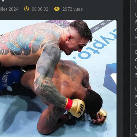
illet 2024
06:30:32
2072 vues