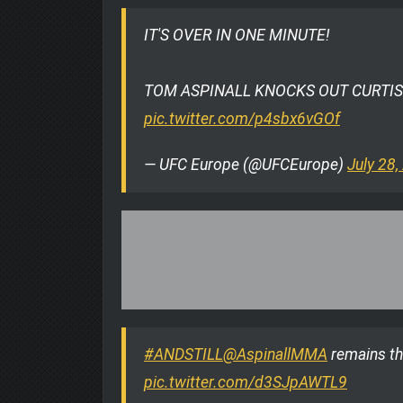
IT'S OVER IN ONE MINUTE!
TOM ASPINALL KNOCKS OUT CURTI
pic.twitter.com/p4sbx6vGOf
— UFC Europe (@UFCEurope)
July 28
#ANDSTILL
@AspinallMMA
remains th
pic.twitter.com/d3SJpAWTL9