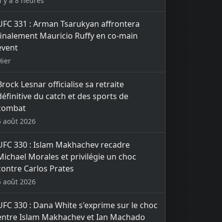
Il y a 8 heures
UFC 331 : Arman Tsarukyan affrontera
finalement Mauricio Ruffy en co-main
event
Hier
Brock Lesnar officialise sa retraite
définitive du catch et des sports de
combat
5 août 2026
UFC 330 : Islam Makhachev recadre
Michael Morales et privilégie un choc
contre Carlos Prates
5 août 2026
UFC 330 : Dana White s'exprime sur le choc
entre Islam Makhachev et Ian Machado