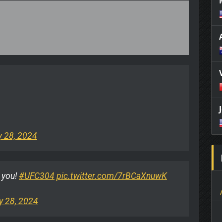
y 28, 2024
 you!
#UFC304
pic.twitter.com/7rBCaXnuwK
y 28, 2024