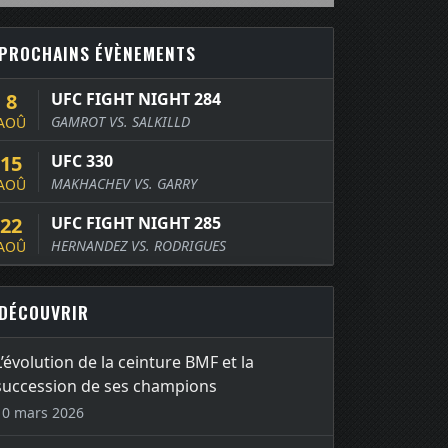
PROCHAINS ÉVÈNEMENTS
8
UFC FIGHT NIGHT 284
GAMROT VS. SALKILLD
AOÛ
15
UFC 330
MAKHACHEV VS. GARRY
AOÛ
22
UFC FIGHT NIGHT 285
HERNANDEZ VS. RODRIGUES
AOÛ
DÉCOUVRIR
L’évolution de la ceinture BMF et la
succession de ses champions
10 mars 2026