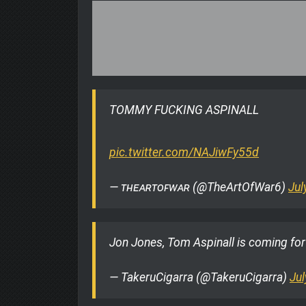
TOMMY FUCKING ASPINALL
pic.twitter.com/NAJiwFy55d
— ᴛʜᴇᴀʀᴛᴏꜰᴡᴀʀ (@TheArtOfWar6)
Jul
Jon Jones, Tom Aspinall is coming for
— TakeruCigarra (@TakeruCigarra)
Jul