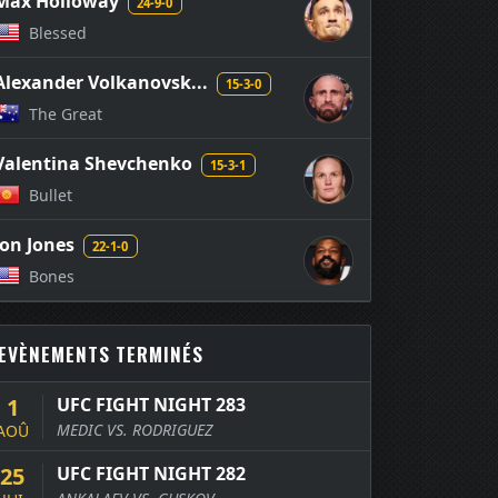
Max Holloway
24-9-0
Blessed
Alexander Volkanovsk...
15-3-0
The Great
Valentina Shevchenko
15-3-1
Bullet
Jon Jones
22-1-0
Bones
EVÈNEMENTS TERMINÉS
1
UFC FIGHT NIGHT 283
MEDIC VS. RODRIGUEZ
AOÛ
25
UFC FIGHT NIGHT 282