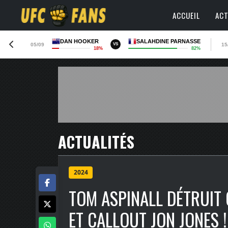
ACCUEIL
ACT
DAN HOOKER
SALAHDINE PARNASSE
05/09
15
VS
18%
82%
ACTUALITÉS
2024
TOM ASPINALL DÉTRUIT 
ET CALLOUT JON JONES !