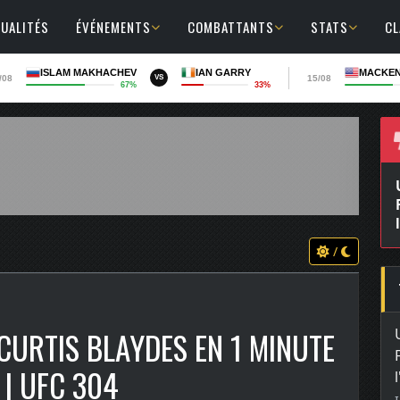
UALITÉS
ÉVÉNEMENTS
COMBATTANTS
STATS
C
ISLAM MAKHACHEV
IAN GARRY
MACKEN
/08
15/08
VS
67%
33%
UFC P
Farès
l'Acc
/
CURTIS BLAYDES EN 1 MINUTE
 | UFC 304