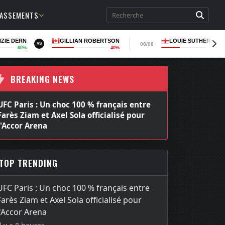
LASSEMENTS
ZIE DERN
GILLIAN ROBERTSON
LOUIE SUTHERLAN
08/08
VS
60%
40%
36
BREAKING NEWS
aris : Un choc 100 % français entre
UFC 331 : Arman 
 Ziam et Axel Sola officialisé pour
finalement Mauri
or Arena
event
TOP TRENDING
UFC Paris : Un choc 100 % français entre
Farès Ziam et Axel Sola officialisé pour
l'Accor Arena