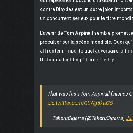
est rapidement devenu une étoile montante
contre Blaydes est un autre jalon importa
un concurrent sérieux pour le titre mondia
L'avenir de
Tom Aspinall
semble prometteur
propulser sur la scène mondiale. Quoi qu'il 
affronter n'importe quel adversaire, affir
l'Ultimate Fighting Championship.
That was fast! Tom Aspinall finishes 
pic.twitter.com/OLWg6kla25
— TakeruCigarra (@TakeruCigarra)
Jul