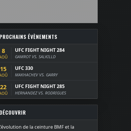
PROCHAINS ÉVÈNEMENTS
8
UFC FIGHT NIGHT 284
GAMROT VS. SALKILLD
AOÛ
15
UFC 330
MAKHACHEV VS. GARRY
AOÛ
22
UFC FIGHT NIGHT 285
HERNANDEZ VS. RODRIGUES
AOÛ
DÉCOUVRIR
L’évolution de la ceinture BMF et la