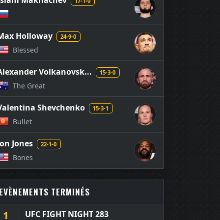
Islam Makhachev
17-1-0
Max Holloway
24-9-0
Blessed
Alexander Volkanovsk...
15-3-0
The Great
Valentina Shevchenko
15-3-1
Bullet
Jon Jones
22-1-0
Bones
EVÈNEMENTS TERMINÉS
1
UFC FIGHT NIGHT 283