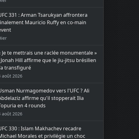
Hier
UFC 331 : Arman Tsarukyan affrontera
finalement Mauricio Ruffy en co-main
event
Hier
« Je te mettrais une raclée monumentale »
: Jonah Hill affirme que le jiu-jitsu brésilien
l'a transfiguré
3 août 2026
Usman Nurmagomedov vers l'UFC ? Ali
Abdelaziz affirme qu'il stopperait Ilia
Topuria en 4 rounds
3 août 2026
UFC 330 : Islam Makhachev recadre
Michael Morales et privilégie un choc