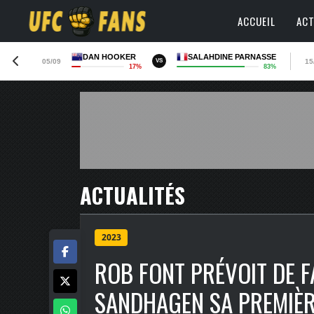
ACCUEIL
ACT
DAN HOOKER
SALAHDINE PARNASSE
05/09
15
VS
17%
83%
ACTUALITÉS
2023
ROB FONT PRÉVOIT DE F
SANDHAGEN SA PREMIÈRE