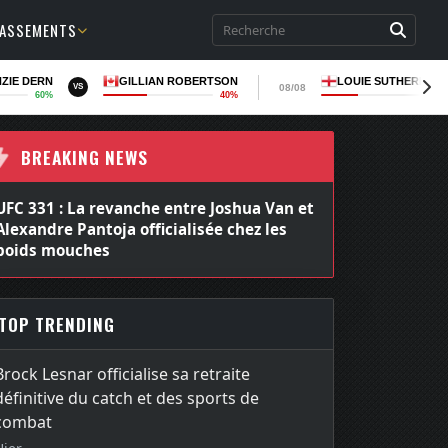
LASSEMENTS
ZIE DERN
GILLIAN ROBERTSON
LOUIE SUTHERLAN
08/08
VS
60%
40%
36
BREAKING NEWS
UFC 331 : La revanche entre Joshua Van et
Alexandre Pantoja officialisée chez les
poids mouches
TOP TRENDING
Brock Lesnar officialise sa retraite
définitive du catch et des sports de
combat