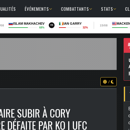
UALITÉS
ÉVÉNEMENTS
COMBATTANTS
STATS
C
ISLAM MAKHACHEV
IAN GARRY
MACKEN
/08
15/08
VS
68%
32%
/
AIRE SUBIR À CORY
 DÉFAITE PAR KO | UFC