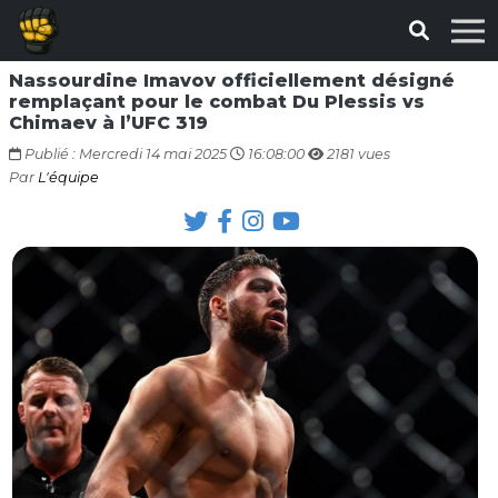
Nassourdine Imavov officiellement désigné
remplaçant pour le combat Du Plessis vs
Chimaev à l’UFC 319
Publié : Mercredi 14 mai 2025
16:08:00
2181 vues
Par
L'équipe