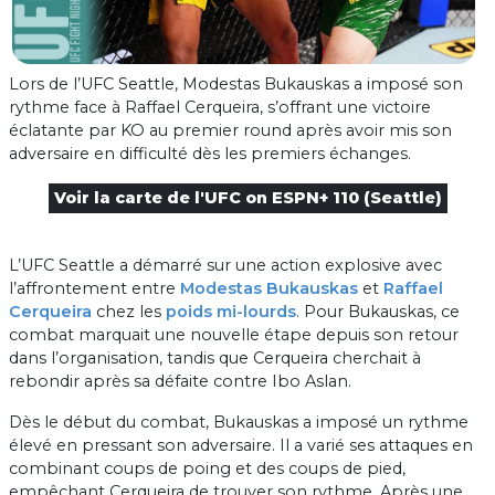
Lors de l’UFC Seattle, Modestas Bukauskas a imposé son
rythme face à Raffael Cerqueira, s’offrant une victoire
éclatante par KO au premier round après avoir mis son
adversaire en difficulté dès les premiers échanges.
Voir la carte de l'UFC on ESPN+ 110 (Seattle)
L’UFC Seattle a démarré sur une action explosive avec
l’affrontement entre
Modestas Bukauskas
et
Raffael
Cerqueira
chez les
poids mi-lourds
. Pour Bukauskas, ce
combat marquait une nouvelle étape depuis son retour
dans l’organisation, tandis que Cerqueira cherchait à
rebondir après sa défaite contre Ibo Aslan.
Dès le début du combat, Bukauskas a imposé un rythme
élevé en pressant son adversaire. Il a varié ses attaques en
combinant coups de poing et des coups de pied,
empêchant Cerqueira de trouver son rythme. Après une