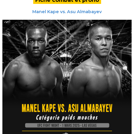
Manel Kape
vs.
Asu Almabayev