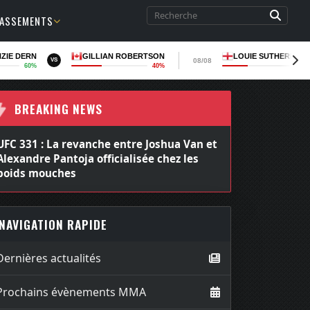
LASSEMENTS
ZIE DERN
GILLIAN ROBERTSON
LOUIE SUTHERLAN
08/08
VS
60%
40%
36
BREAKING NEWS
UFC 331 : La revanche entre Joshua Van et
Alexandre Pantoja officialisée chez les
poids mouches
NAVIGATION RAPIDE
Dernières actualités
Prochains évènements MMA