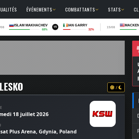
UALITÉS
ÉVÉNEMENTS
COMBATTANTS
STATS
C
ISLAM MAKHACHEV
IAN GARRY
MACKEN
/08
15/08
VS
68%
32%
 LESKO
/
E
medi 18 juillet 2026
U
lsat Plus Arena, Gdynia, Poland