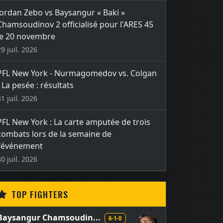
Jordan Zebo vs Baysangur « Baki »
Chamsoudinov 2 officialisé pour l'ARES 45
le 20 novembre
29 juil. 2026
PFL New York - Nurmagomedov vs. Colgan
- La pesée : résultats
31 juil. 2026
PFL New York : La carte amputée de trois
combats lors de la semaine de
l'événement
30 juil. 2026
TOP FIGHTERS
Baysangur Chamsoudin...
6-1-0