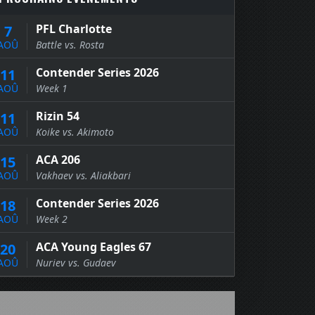
PFL Charlotte
7
AOÛ
Battle vs. Rosta
Contender Series 2026
11
AOÛ
Week 1
Rizin 54
11
AOÛ
Koike vs. Akimoto
ACA 206
15
AOÛ
Vakhaev vs. Aliakbari
Contender Series 2026
18
AOÛ
Week 2
ACA Young Eagles 67
20
AOÛ
Nuriev vs. Gudaev