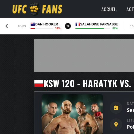
ACCUEIL
ACT
DAN HOOKER
SALAHDINE PARNASSE
05/09
15
VS
18%
82%
KSW 120 - HARATYK VS.
DAT
Sa
LIE
Po