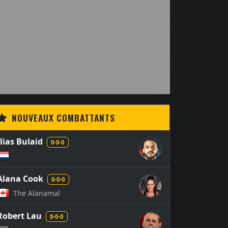
NOUVEAUX COMBATTANTS
Ilias Bulaid
0-0-0
Alana Cook
0-0-0
The Alanamal
Robert Lau
0-0-0