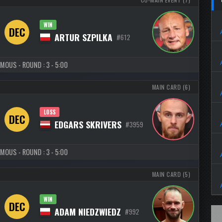
WIN
DEC
ARTUR SZPILKA
#612
MOUS - ROUND : 3 - 5:00
MAIN CARD (6)
LOSS
DEC
EDGARS SKRIVERS
#3959
MOUS - ROUND : 3 - 5:00
MAIN CARD (5)
WIN
DEC
ADAM NIEDZWIEDZ
#992