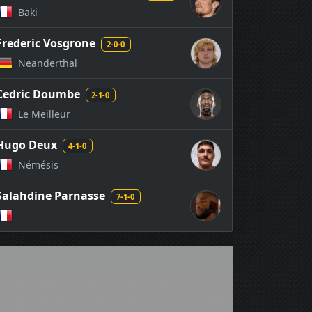
Baki
Frederic Vosgrone
2-0-0
Neanderthal
Cedric Doumbe
2-1-0
Le Meilleur
Hugo Deux
4-1-0
Némésis
Salahdine Parnasse
7-1-0