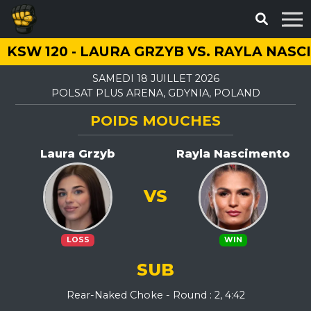
KSW 120 - LAURA GRZYB VS. RAYLA NAS
SAMEDI 18 JUILLET 2026
POLSAT PLUS ARENA, GDYNIA, POLAND
POIDS MOUCHES
Laura Grzyb
Rayla Nascimento
VS
LOSS
WIN
SUB
Rear-Naked Choke - Round : 2, 4:42