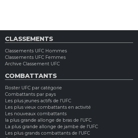
CLASSEMENTS
Classements UFC Hommes
Classements UFC Femmes
Archive Classement UFC
COMBATTANTS
Roster UFC par catégorie
Combattants par pays
Les plus jeunes actifs de l'UFC
Les plus vieux combattants en activité
Les nouveaux combattants
la plus grande allonge de bras de l'UFC
La plus grande allonge de jambe de l'UFC
Les plus grands combattants de l'UFC