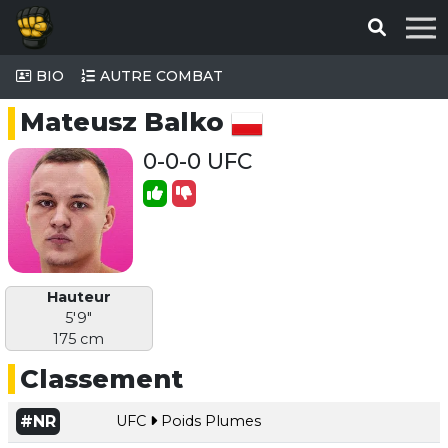
BIO
AUTRE COMBAT
Mateusz Balko
0-0-0 UFC
Hauteur
5'9"
175 cm
Classement
#NR
UFC
Poids Plumes