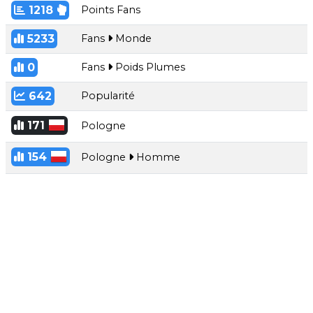
1218
Points Fans
5233
Fans
Monde
0
Fans
Poids Plumes
642
Popularité
171
Pologne
154
Pologne
Homme