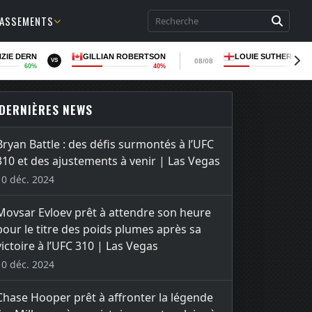
LASSEMENTS
ZIE DERN
GILLIAN ROBERTSON
LOUIE SUTHERLAN
08/08
VS
60%
40%
36
DERNIÈRES NEWS
Bryan Battle : des défis surmontés à l’UFC
310 et des ajustements à venir | Las Vegas
10 déc. 2024
Movsar Evloev prêt à attendre son heure
pour le titre des poids plumes après sa
victoire à l’UFC 310 | Las Vegas
10 déc. 2024
Chase Hooper prêt à affronter la légende