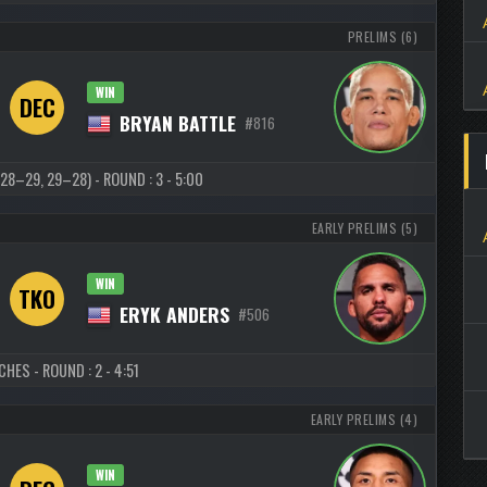
PRELIMS (6)
WIN
DEC
BRYAN BATTLE
#816
28–29, 29–28) - ROUND : 3 - 5:00
EARLY PRELIMS (5)
WIN
TKO
ERYK ANDERS
#506
HES - ROUND : 2 - 4:51
EARLY PRELIMS (4)
WIN