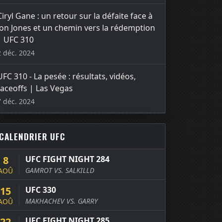
Ciryl Gane : un retour sur la défaite face à
Jon Jones et un chemin vers la rédemption
| UFC 310
2 déc. 2024
UFC 310 - La pesée : résultats, vidéos,
faceoffs | Las Vegas
7 déc. 2024
CALENDRIER UFC
8
UFC FIGHT NIGHT 284
GAMROT VS. SALKILLD
AOÛ
15
UFC 330
MAKHACHEV VS. GARRY
AOÛ
22
UFC FIGHT NIGHT 285