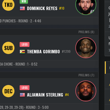
WIN
TKO
DOMINICK REYES
#10
 PUNCHES - ROUND : 2 - 4:46
PRELIMS (8)
LOSS
SUB
THEMBA GORIMBO
#1299
A CHOKE - ROUND : 1 - 0:52
PRELIMS (7)
LOSS
DEC
ALJAMAIN STERLING
#4
, 29-28, 29-28) - ROUND : 3 - 5:00