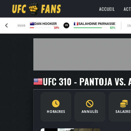
ACCUEIL
ACT
DAN HOOKER
SALAHDINE PARNASSE
05/09
15
VS
18%
82%
UFC 310 - PANTOJA VS.
HORAIRES
ANNULÉS
SALAIRE