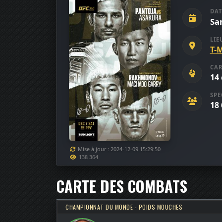
DAT
Sa
LIE
T-
CAR
14
SPE
18
Mise à jour : 2024-12-09 15:29:50
138 364
CARTE DES COMBATS
CHAMPIONNAT DU MONDE - POIDS MOUCHES