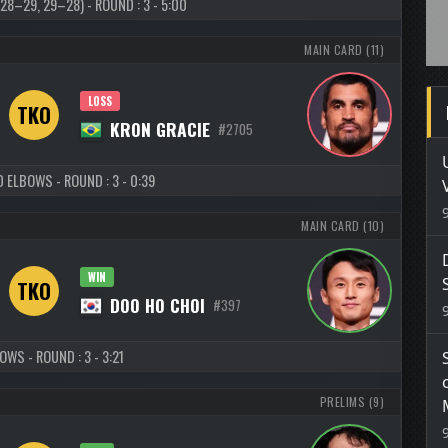
28–29, 29–28) - ROUND : 3 - 5:00
MAIN CARD (11)
LOSS
TKO
KRON GRACIE
#2705
 ELBOWS - ROUND : 3 - 0:39
MAIN CARD (10)
WIN
TKO
DOO HO CHOI
#397
OWS - ROUND : 3 - 3:21
PRELIMS (9)