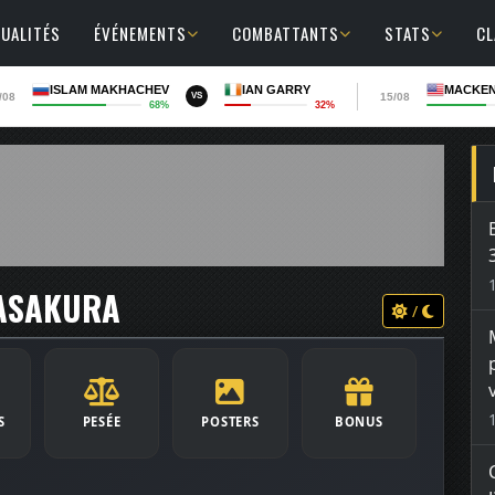
UALITÉS
ÉVÉNEMENTS
COMBATTANTS
STATS
C
ISLAM MAKHACHEV
IAN GARRY
MACKEN
/08
15/08
VS
68%
32%
 ASAKURA
/
S
PESÉE
POSTERS
BONUS