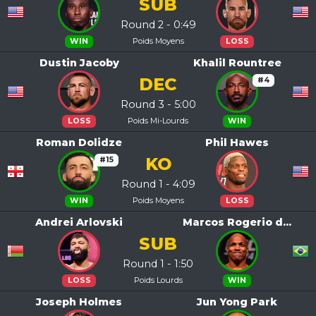
SUB
Round 2 - 0:49
Poids Moyens
WIN
LOSS
Dustin Jacoby
Khalil Rountree
DEC
#4
Round 3 - 5:00
Poids Mi-Lourds
LOSS
WIN
Roman Dolidze
Phil Hawes
KO
#15
Round 1 - 4:09
Poids Moyens
WIN
LOSS
Andrei Arlovski
Marcos Rogerio d...
SUB
Round 1 - 1:50
Poids Lourds
LOSS
WIN
Joseph Holmes
Jun Yong Park