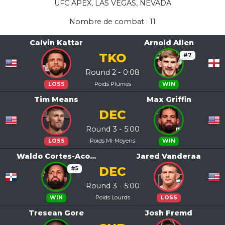
UFC APEX, LAS VEGAS, NEVADA
Nombre de combat : 11
Calvin Kattar
Arnold Allen
TKO
#7
Round 2 - 0:08
Poids Plumes
LOSS
WIN
Tim Means
Max Griffin
DEC
Round 3 - 5:00
Poids Mi-Moyens
LOSS
WIN
Waldo Cortes-Aco...
Jared Vanderaa
DEC
#5
Round 3 - 5:00
Poids Lourds
WIN
LOSS
Tresean Gore
Josh Fremd