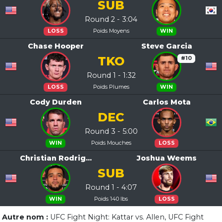
SUB
Round 2 - 3:04
Poids Moyens
LOSS
WIN
Chase Hooper
Steve Garcia
TKO
#10
Round 1 - 1:32
Poids Plumes
LOSS
WIN
Cody Durden
Carlos Mota
DEC
Round 3 - 5:00
Poids Mouches
WIN
LOSS
Christian Rodrig...
Joshua Weems
SUB
Round 1 - 4:07
Poids 140 lbs
WIN
LOSS
Autre nom :
UFC Fight Night: Kattar vs. Allen, UFC Fight