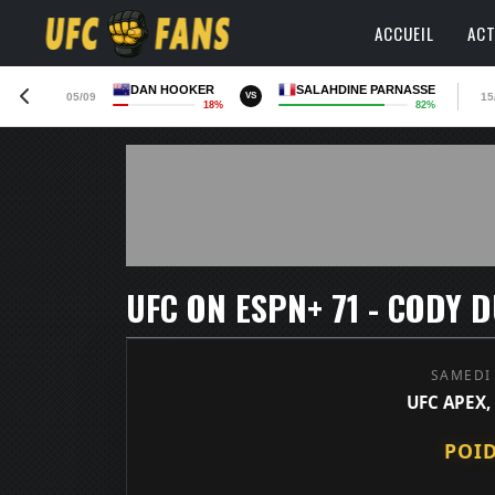
ACCUEIL
ACT
DAN HOOKER
SALAHDINE PARNASSE
05/09
15
VS
18%
82%
UFC ON ESPN+ 71 - CODY 
SAMEDI
UFC APEX,
POI