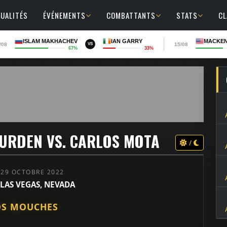
UALITÉS
ÉVÉNEMENTS
COMBATTANTS
STATS
C
ISLAM MAKHACHEV
IAN GARRY
MACKEN
/08
15/08
VS
67%
33%
DURDEN VS. CARLOS MOTA
/
 29 OCTOBRE 2022
 LAS VEGAS, NEVADA
DS MOUCHES