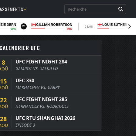
LASSEMENTS
ZIE DERN
GILLIAN ROBERTSON
LOUIE SUTHERLAN
08/08
VS
60%
40%
36
CALENDRIER UFC
8
UFC FIGHT NIGHT 284
GAMROT VS. SALKILLD
AOÛ
15
UFC 330
MAKHACHEV VS. GARRY
AOÛ
22
UFC FIGHT NIGHT 285
HERNANDEZ VS. RODRIGUES
AOÛ
28
UFC RTU SHANGHAI 2026
EPISODE 3
AOÛ