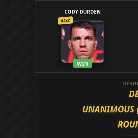
CODY DURDEN
#482
WIN
RÉSU
D
UNANIMOUS (30
ROUN