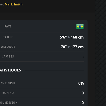
re :
Mark Smith
PAYS
5'6"
168 cm
TAILLE
70"
177 cm
ALLONGE
-
JAMBES
ATISTIQUES
0%
% FINISH
0
KO/TKO
0
SOUMISSION