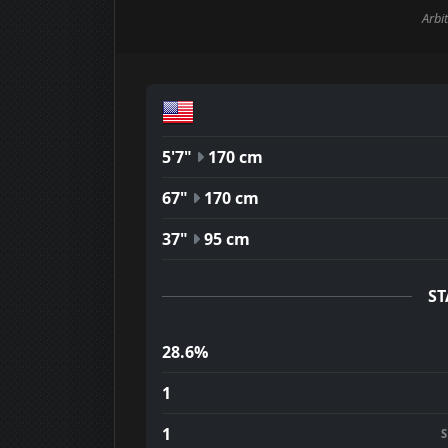
Arbit
5'7"
170 cm
67"
170 cm
37"
95 cm
ST
28.6%
1
1