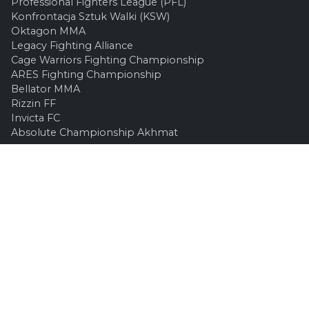
Professional Fighters League (PFL)
Konfrontacja Sztuk Walki (KSW)
Oktagon MMA
Legacy Fighting Alliance
Cage Warriors Fighting Championship
ARES Fighting Championship
Bellator MMA
Rizzin FF
Invicta FC
Absolute Championship Akhmat
UFC OFFICIEL
Site officiel
UFC TV
UFC Boutique
INFOS LÉGALES
Contactez-nous
Mentions Légales
Confidentialité